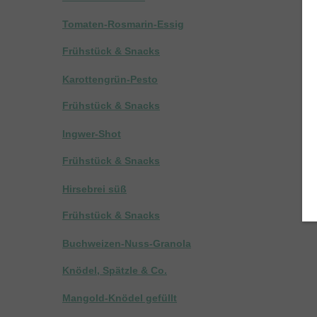
Tomaten-Rosmarin-Essig
Frühstück & Snacks
Karottengrün-Pesto
Frühstück & Snacks
Ingwer-Shot
Frühstück & Snacks
Hirsebrei süß
Frühstück & Snacks
Buchweizen-Nuss-Granola
Knödel, Spätzle & Co.
Mangold-Knödel gefüllt