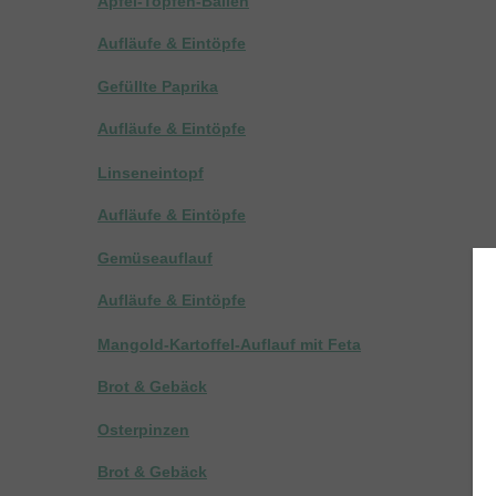
Apfel-Topfen-Ballen
Aufläufe & Eintöpfe
Gefüllte Paprika
Aufläufe & Eintöpfe
Linseneintopf
Aufläufe & Eintöpfe
Gemüseauflauf
Aufläufe & Eintöpfe
Mangold-Kartoffel-Auflauf mit Feta
Brot & Gebäck
Osterpinzen
Brot & Gebäck