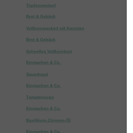
Topfenweckerl
Brot & Gebäck
Vollkornweckerl mit Karotten
Brot & Gebäck
Schnelles Vollkornbrot
Einmachen & Co.
Sauerkraut
Einmachen & Co.
Tomatensugo
Einmachen & Co.
Basilikum-Zitronen-Öl
Einmachen & Co.