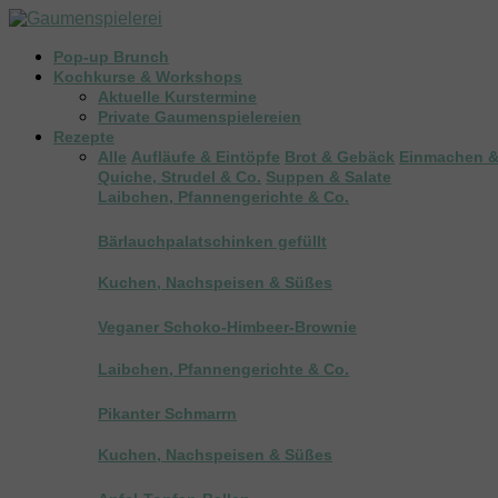
Pop-up Brunch
Kochkurse & Workshops
Aktuelle Kurstermine
Private Gaumenspielereien
Rezepte
Alle
Aufläufe & Eintöpfe
Brot & Gebäck
Einmachen &
Quiche, Strudel & Co.
Suppen & Salate
Laibchen, Pfannengerichte & Co.
Bärlauchpalatschinken gefüllt
Kuchen, Nachspeisen & Süßes
Veganer Schoko-Himbeer-Brownie
Laibchen, Pfannengerichte & Co.
Pikanter Schmarrn
Kuchen, Nachspeisen & Süßes