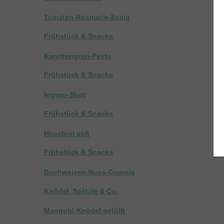
Tomaten-Rosmarin-Essig
Frühstück & Snacks
Karottengrün-Pesto
Frühstück & Snacks
Ingwer-Shot
Frühstück & Snacks
Hirsebrei süß
Frühstück & Snacks
Buchweizen-Nuss-Granola
Knödel, Spätzle & Co.
Mangold-Knödel gefüllt