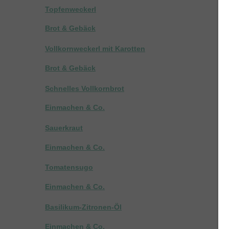
Topfenweckerl
Brot & Gebäck
Vollkornweckerl mit Karotten
Brot & Gebäck
Schnelles Vollkornbrot
Einmachen & Co.
Sauerkraut
Einmachen & Co.
Tomatensugo
Einmachen & Co.
Basilikum-Zitronen-Öl
Einmachen & Co.