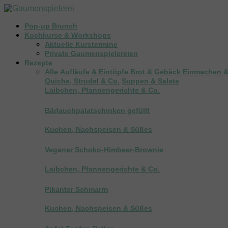
Pop-up Brunch
Kochkurse & Workshops
Aktuelle Kurstermine
Private Gaumenspielereien
Rezepte
Alle
Aufläufe & Eintöpfe
Brot & Gebäck
Einmachen &
Quiche, Strudel & Co.
Suppen & Salate
Laibchen, Pfannengerichte & Co.
Bärlauchpalatschinken gefüllt
Kuchen, Nachspeisen & Süßes
Veganer Schoko-Himbeer-Brownie
Laibchen, Pfannengerichte & Co.
Pikanter Schmarrn
Kuchen, Nachspeisen & Süßes