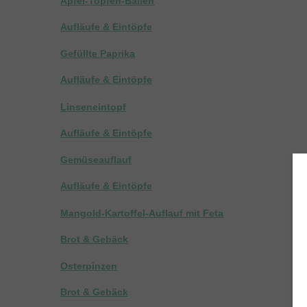
Apfel-Topfen-Ballen
Aufläufe & Eintöpfe
Gefüllte Paprika
Aufläufe & Eintöpfe
Linseneintopf
Aufläufe & Eintöpfe
Gemüseauflauf
Aufläufe & Eintöpfe
Mangold-Kartoffel-Auflauf mit Feta
Brot & Gebäck
Osterpinzen
Brot & Gebäck