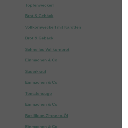
Topfenweckerl
Brot & Gebäck
Vollkornweckerl mit Karotten
Brot & Gebäck
Schnelles Vollkornbrot
Einmachen & Co.
Sauerkraut
Einmachen & Co.
Tomatensugo
Einmachen & Co.
Basilikum-Zitronen-Öl
Einmachen & Co.