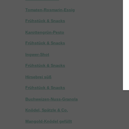
Tomaten-Rosmarin-Essig
Frühstück & Snacks
Karottengrün-Pesto
Frühstück & Snacks
Ingwer-Shot
Frühstück & Snacks
Hirsebrei süß
Frühstück & Snacks
Buchweizen-Nuss-Granola
Knödel, Spätzle & Co.
Mangold-Knödel gefüllt