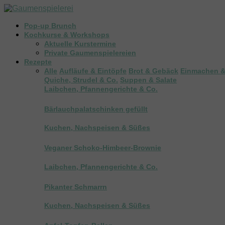
Pop-up Brunch
Kochkurse & Workshops
Aktuelle Kurstermine
Private Gaumenspielereien
Rezepte
Alle
Aufläufe & Eintöpfe
Brot & Gebäck
Einmachen &
Quiche, Strudel & Co.
Suppen & Salate
Laibchen, Pfannengerichte & Co.
Bärlauchpalatschinken gefüllt
Kuchen, Nachspeisen & Süßes
Veganer Schoko-Himbeer-Brownie
Laibchen, Pfannengerichte & Co.
Pikanter Schmarrn
Kuchen, Nachspeisen & Süßes