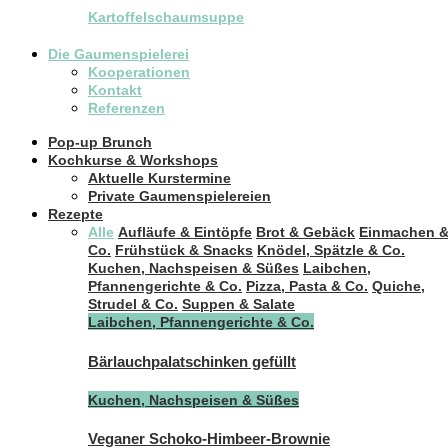
Kartoffelschaumsuppe
Die Gaumenspielerei
Kooperationen
Kontakt
Referenzen
Pop-up Brunch
Kochkurse & Workshops
Aktuelle Kurstermine
Private Gaumenspielereien
Rezepte
Alle
Aufläufe & Eintöpfe
Brot & Gebäck
Einmachen 
Co.
Frühstück & Snacks
Knödel, Spätzle & Co.
Kuchen, Nachspeisen & Süßes
Laibchen,
Pfannengerichte & Co.
Pizza, Pasta & Co.
Quiche,
Strudel & Co.
Suppen & Salate
Laibchen, Pfannengerichte & Co.
Bärlauchpalatschinken gefüllt
Kuchen, Nachspeisen & Süßes
Veganer Schoko-Himbeer-Brownie