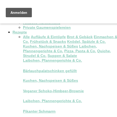
Pop-up Brunch
Kochkurse & Workshops
Aktuelle Kurstermine
Private Gaumenspielereien
Rezepte
Alle
Aufläufe & Eintöpfe
Brot & Gebäck
Einmachen 
Co.
Frühstück & Snacks
Knödel, Spätzle & Co.
Kuchen, Nachspeisen & Süßes
Laibchen,
Pfannengerichte & Co.
Pizza, Pasta & Co.
Quiche,
Strudel & Co.
Suppen & Salate
Laibchen, Pfannengerichte & Co.
Bärlauchpalatschinken gefüllt
Kuchen, Nachspeisen & Süßes
Veganer Schoko-Himbeer-Brownie
Laibchen, Pfannengerichte & Co.
Pikanter Schmarrn