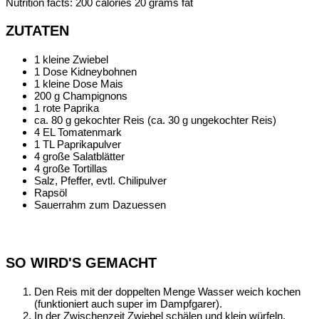
Nutrition facts:
200 calories
20 grams fat
ZUTATEN
1 kleine Zwiebel
1 Dose Kidneybohnen
1 kleine Dose Mais
200 g Champignons
1 rote Paprika
ca. 80 g gekochter Reis (ca. 30 g ungekochter Reis)
4 EL Tomatenmark
1 TL Paprikapulver
4 große Salatblätter
4 große Tortillas
Salz, Pfeffer, evtl. Chilipulver
Rapsöl
Sauerrahm zum Dazuessen
SO WIRD'S GEMACHT
Den Reis mit der doppelten Menge Wasser weich kochen
(funktioniert auch super im Dampfgarer).
In der Zwischenzeit Zwiebel schälen und klein würfeln.