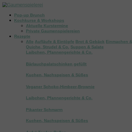
Pop-up Brunch
Kochkurse & Workshops
Aktuelle Kurstermine
Private Gaumenspielereien
Rezepte
Alle
Aufläufe & Eintöpfe
Brot & Gebäck
Einmachen &
Quiche, Strudel & Co.
Suppen & Salate
Laibchen, Pfannengerichte & Co.
Bärlauchpalatschinken gefüllt
Kuchen, Nachspeisen & Süßes
Veganer Schoko-Himbeer-Brownie
Laibchen, Pfannengerichte & Co.
Pikanter Schmarrn
Kuchen, Nachspeisen & Süßes