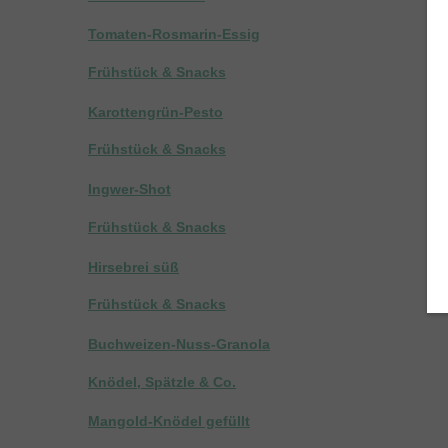
Tomaten-Rosmarin-Essig
Frühstück & Snacks
Karottengrün-Pesto
Frühstück & Snacks
Ingwer-Shot
Frühstück & Snacks
Hirsebrei süß
Frühstück & Snacks
Buchweizen-Nuss-Granola
Knödel, Spätzle & Co.
Mangold-Knödel gefüllt