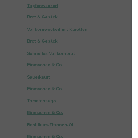
Topfenweckerl
Brot & Gebäck
Vollkornweckerl mit Karotten
Brot & Gebäck
Schnelles Vollkornbrot
Einmachen & Co.
Sauerkraut
Einmachen & Co.
Tomatensugo
Einmachen & Co.
Basilikum-Zitronen-Öl
Einmachen & Co.