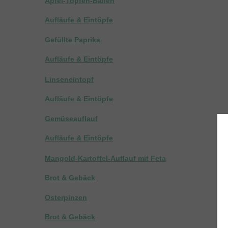
Apfel-Topfen-Ballen
Aufläufe & Eintöpfe
Gefüllte Paprika
Aufläufe & Eintöpfe
Linseneintopf
Aufläufe & Eintöpfe
Gemüseauflauf
Aufläufe & Eintöpfe
Mangold-Kartoffel-Auflauf mit Feta
Brot & Gebäck
Osterpinzen
Brot & Gebäck