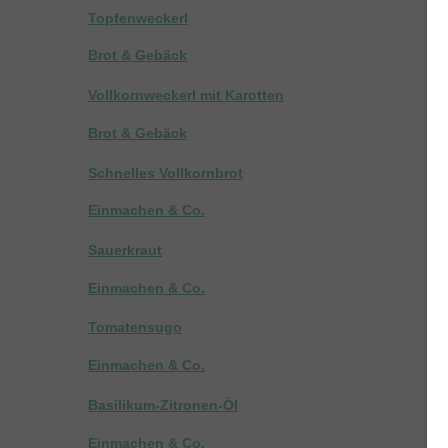
Topfenweckerl
Brot & Gebäck
Vollkornweckerl mit Karotten
Brot & Gebäck
Schnelles Vollkornbrot
Einmachen & Co.
Sauerkraut
Einmachen & Co.
Tomatensugo
Einmachen & Co.
Basilikum-Zitronen-Öl
Einmachen & Co.