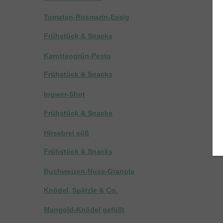
Tomaten-Rosmarin-Essig
Frühstück & Snacks
Karottengrün-Pesto
Frühstück & Snacks
Ingwer-Shot
Frühstück & Snacks
Hirsebrei süß
Frühstück & Snacks
Buchweizen-Nuss-Granola
Knödel, Spätzle & Co.
Mangold-Knödel gefüllt