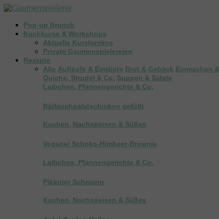
Pop-up Brunch
Kochkurse & Workshops
Aktuelle Kurstermine
Private Gaumenspielereien
Rezepte
Alle
Aufläufe & Eintöpfe
Brot & Gebäck
Einmachen &
Quiche, Strudel & Co.
Suppen & Salate
Laibchen, Pfannengerichte & Co.
Bärlauchpalatschinken gefüllt
Kuchen, Nachspeisen & Süßes
Veganer Schoko-Himbeer-Brownie
Laibchen, Pfannengerichte & Co.
Pikanter Schmarrn
Kuchen, Nachspeisen & Süßes