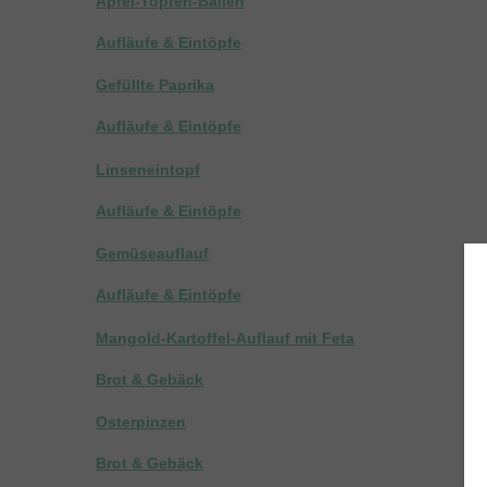
Apfel-Topfen-Ballen
Aufläufe & Eintöpfe
Gefüllte Paprika
Aufläufe & Eintöpfe
Linseneintopf
Aufläufe & Eintöpfe
Gemüseauflauf
Aufläufe & Eintöpfe
Mangold-Kartoffel-Auflauf mit Feta
Brot & Gebäck
Osterpinzen
Brot & Gebäck