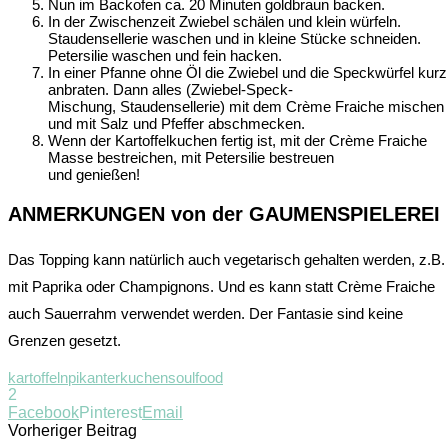
Nun im Backofen ca. 20 Minuten goldbraun backen.
In der Zwischenzeit Zwiebel schälen und klein würfeln.
Staudensellerie waschen und in kleine Stücke schneiden.
Petersilie waschen und fein hacken.
In einer Pfanne ohne Öl die Zwiebel und die Speckwürfel kurz
anbraten. Dann alles (Zwiebel-Speck-
Mischung, Staudensellerie) mit dem Crème Fraiche mischen
und mit Salz und Pfeffer abschmecken.
Wenn der Kartoffelkuchen fertig ist, mit der Crème Fraiche
Masse bestreichen, mit Petersilie bestreuen
und genießen!
ANMERKUNGEN von der GAUMENSPIELEREI
Das Topping kann natürlich auch vegetarisch gehalten werden, z.B.
mit Paprika oder Champignons. Und es kann statt Crème Fraiche
auch Sauerrahm verwendet werden. Der Fantasie sind keine
Grenzen gesetzt.
kartoffeln
pikanterkuchen
soulfood
2
Facebook
Pinterest
Email
Vorheriger Beitrag