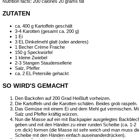
Nutrition facts:
200 calories
20 grams fat
ZUTATEN
ca. 400 g Kartoffeln geschält
3-4 Karotten (gesamt ca. 200 g)
1 Ei
3 EL Dinkelmehl glatt (oder anderes)
1 Becher Crème Fraiche
150 g Speckwürfel
1 kleine Zwiebel
2-3 Stangen Staudensellerie
Salz, Pfeffer
ca. 2 EL Petersilie gehackt
SO WIRD'S GEMACHT
Den Backofen auf 200 Grad Heißluft vorheizen.
Die Kartoffeln und die Karotten schälen. Beides grob raspeln.
Das Gemüse mit einem Ei und dem Mehl gut vermischen. Mi
Salz und Pfeffer kräftig würzen.
Nun die Masse auf ein mit Backpapier ausgelegtes Backblec
geben und mit den Händen zu einer runden Scheibe (ca. 1-2
cm dick) formen (die Masse ist sehr weich und man muss di
Scheibe mit den Händen einfach auseinanderdrücken).