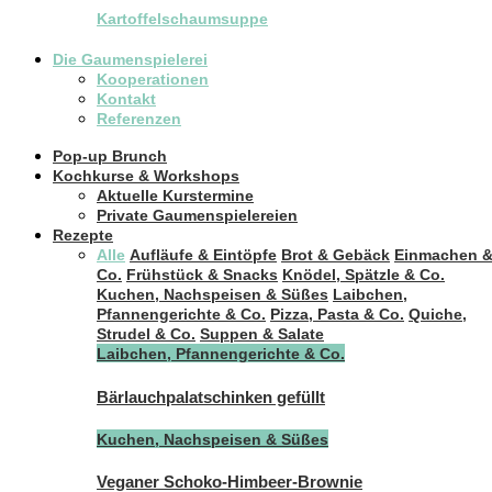
Kartoffelschaumsuppe
Die Gaumenspielerei
Kooperationen
Kontakt
Referenzen
Pop-up Brunch
Kochkurse & Workshops
Aktuelle Kurstermine
Private Gaumenspielereien
Rezepte
Alle
Aufläufe & Eintöpfe
Brot & Gebäck
Einmachen 
Co.
Frühstück & Snacks
Knödel, Spätzle & Co.
Kuchen, Nachspeisen & Süßes
Laibchen,
Pfannengerichte & Co.
Pizza, Pasta & Co.
Quiche,
Strudel & Co.
Suppen & Salate
Laibchen, Pfannengerichte & Co.
Bärlauchpalatschinken gefüllt
Kuchen, Nachspeisen & Süßes
Veganer Schoko-Himbeer-Brownie