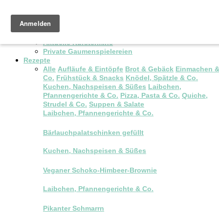
Pop-up Brunch
Kochkurse & Workshops
Aktuelle Kurstermine
Private Gaumenspielereien
Rezepte
Alle
Aufläufe & Eintöpfe
Brot & Gebäck
Einmachen 
Co.
Frühstück & Snacks
Knödel, Spätzle & Co.
Kuchen, Nachspeisen & Süßes
Laibchen,
Pfannengerichte & Co.
Pizza, Pasta & Co.
Quiche,
Strudel & Co.
Suppen & Salate
Laibchen, Pfannengerichte & Co.
Bärlauchpalatschinken gefüllt
Kuchen, Nachspeisen & Süßes
Veganer Schoko-Himbeer-Brownie
Laibchen, Pfannengerichte & Co.
Pikanter Schmarrn