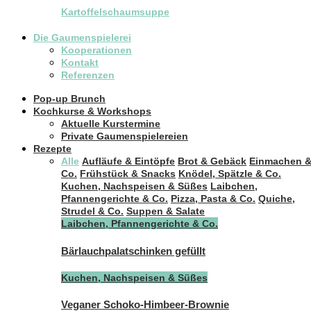
Kartoffelschaumsuppe
Die Gaumenspielerei
Kooperationen
Kontakt
Referenzen
Pop-up Brunch
Kochkurse & Workshops
Aktuelle Kurstermine
Private Gaumenspielereien
Rezepte
Alle
Aufläufe & Eintöpfe
Brot & Gebäck
Einmachen 
Co.
Frühstück & Snacks
Knödel, Spätzle & Co.
Kuchen, Nachspeisen & Süßes
Laibchen,
Pfannengerichte & Co.
Pizza, Pasta & Co.
Quiche,
Strudel & Co.
Suppen & Salate
Laibchen, Pfannengerichte & Co.
Bärlauchpalatschinken gefüllt
Kuchen, Nachspeisen & Süßes
Veganer Schoko-Himbeer-Brownie