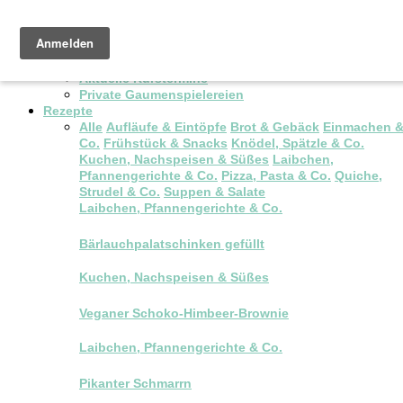
Pop-up Brunch
Kochkurse & Workshops
Aktuelle Kurstermine
Private Gaumenspielereien
Rezepte
Alle
Aufläufe & Eintöpfe
Brot & Gebäck
Einmachen 
Co.
Frühstück & Snacks
Knödel, Spätzle & Co.
Kuchen, Nachspeisen & Süßes
Laibchen,
Pfannengerichte & Co.
Pizza, Pasta & Co.
Quiche,
Strudel & Co.
Suppen & Salate
Laibchen, Pfannengerichte & Co.
Bärlauchpalatschinken gefüllt
Kuchen, Nachspeisen & Süßes
Veganer Schoko-Himbeer-Brownie
Laibchen, Pfannengerichte & Co.
Pikanter Schmarrn