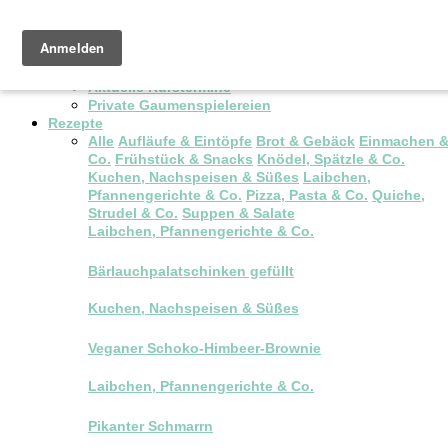
Pop-up Brunch
Kochkurse & Workshops
Aktuelle Kurstermine
Private Gaumenspielereien
Rezepte
Alle
Aufläufe & Eintöpfe
Brot & Gebäck
Einmachen 
Co.
Frühstück & Snacks
Knödel, Spätzle & Co.
Kuchen, Nachspeisen & Süßes
Laibchen,
Pfannengerichte & Co.
Pizza, Pasta & Co.
Quiche,
Strudel & Co.
Suppen & Salate
Laibchen, Pfannengerichte & Co.
Bärlauchpalatschinken gefüllt
Kuchen, Nachspeisen & Süßes
Veganer Schoko-Himbeer-Brownie
Laibchen, Pfannengerichte & Co.
Pikanter Schmarrn