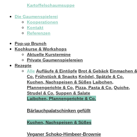
Kartoffelschaumsuppe
Die Gaumenspielerei
Kooperationen
Kontakt
Referenzen
Pop-up Brunch
Kochkurse & Workshops
Aktuelle Kurstermine
Private Gaumenspielereien
Rezepte
Alle
Aufläufe & Eintöpfe
Brot & Gebäck
Einmachen 
Co.
Frühstück & Snacks
Knödel, Spätzle & Co.
Kuchen, Nachspeisen & Süßes
Laibchen,
Pfannengerichte & Co.
Pizza, Pasta & Co.
Quiche,
Strudel & Co.
Suppen & Salate
Laibchen, Pfannengerichte & Co.
Bärlauchpalatschinken gefüllt
Kuchen, Nachspeisen & Süßes
Veganer Schoko-Himbeer-Brownie