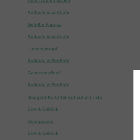
Apfel-Topfen-Ballen
Aufläufe & Eintöpfe
Gefüllte Paprika
Aufläufe & Eintöpfe
Linseneintopf
Aufläufe & Eintöpfe
Gemüseauflauf
Aufläufe & Eintöpfe
Mangold-Kartoffel-Auflauf mit Feta
Brot & Gebäck
Osterpinzen
Brot & Gebäck