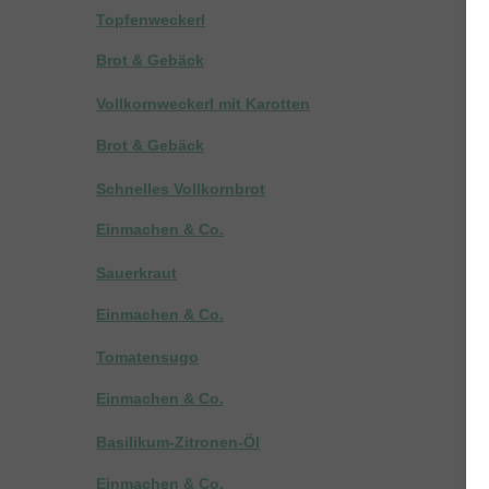
Topfenweckerl
Brot & Gebäck
Vollkornweckerl mit Karotten
Brot & Gebäck
Schnelles Vollkornbrot
Einmachen & Co.
Sauerkraut
Einmachen & Co.
Tomatensugo
Einmachen & Co.
Basilikum-Zitronen-Öl
Einmachen & Co.