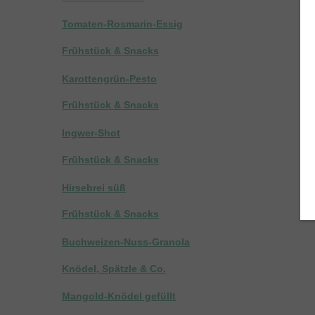
Tomaten-Rosmarin-Essig
Frühstück & Snacks
Karottengrün-Pesto
Frühstück & Snacks
Ingwer-Shot
Frühstück & Snacks
Hirsebrei süß
Frühstück & Snacks
Buchweizen-Nuss-Granola
Knödel, Spätzle & Co.
Mangold-Knödel gefüllt