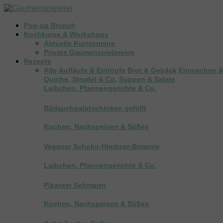
Pop-up Brunch
Kochkurse & Workshops
Aktuelle Kurstermine
Private Gaumenspielereien
Rezepte
Alle
Aufläufe & Eintöpfe
Brot & Gebäck
Einmachen &
Quiche, Strudel & Co.
Suppen & Salate
Laibchen, Pfannengerichte & Co.
Bärlauchpalatschinken gefüllt
Kuchen, Nachspeisen & Süßes
Veganer Schoko-Himbeer-Brownie
Laibchen, Pfannengerichte & Co.
Pikanter Schmarrn
Kuchen, Nachspeisen & Süßes