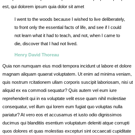
est, qui dolorem ipsum quia dolor sit amet
I went to the woods because I wished to live deliberately,
to front only the essential facts of life, and see if I could
not learn what it had to teach, and not, when I came to
die, discover that I had not lived.
Henry David Thoreau
Quia non numquam eius modi tempora incidunt ut labore et dolore
magnam aliquam quaerat voluptatem. Ut enim ad minima veniam,
quis nostrum rcitationem ullam corporis suscipit laboriosam, nisi ut
aliquid ex ea commodi sequatur? Quis autem vel eum iure
reprehenderit qui in ea voluptate velit esse quam nihil molestiae
consequatur, vel illum qui lorem eum fugiat quo voluptas nulla
pariatur? At vero eos et accusamus et iusto odio dignissimos
ducimus qui blanditiis esentium voluptatum deleniti atque corrupti
quos dolores et quas molestias excepturi sint occaecati cupiditate