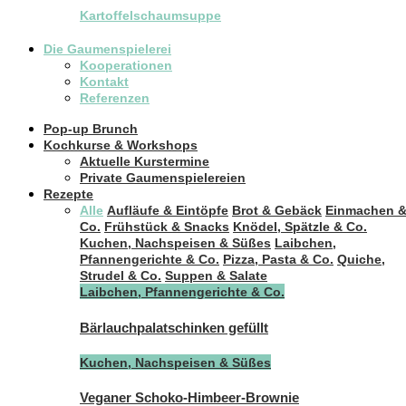
Kartoffelschaumsuppe
Die Gaumenspielerei
Kooperationen
Kontakt
Referenzen
Pop-up Brunch
Kochkurse & Workshops
Aktuelle Kurstermine
Private Gaumenspielereien
Rezepte
Alle
Aufläufe & Eintöpfe
Brot & Gebäck
Einmachen 
Co.
Frühstück & Snacks
Knödel, Spätzle & Co.
Kuchen, Nachspeisen & Süßes
Laibchen,
Pfannengerichte & Co.
Pizza, Pasta & Co.
Quiche,
Strudel & Co.
Suppen & Salate
Laibchen, Pfannengerichte & Co.
Bärlauchpalatschinken gefüllt
Kuchen, Nachspeisen & Süßes
Veganer Schoko-Himbeer-Brownie