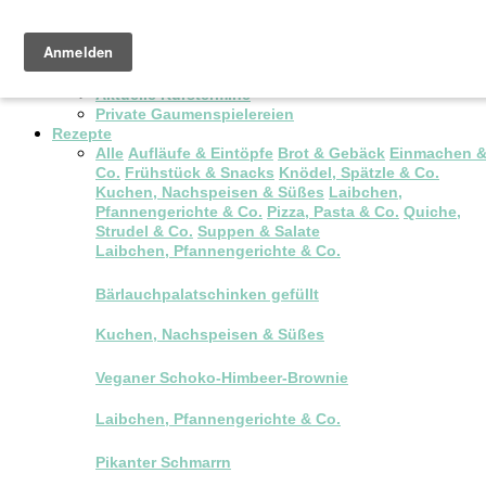
Pop-up Brunch
Kochkurse & Workshops
Aktuelle Kurstermine
Private Gaumenspielereien
Rezepte
Alle
Aufläufe & Eintöpfe
Brot & Gebäck
Einmachen 
Co.
Frühstück & Snacks
Knödel, Spätzle & Co.
Kuchen, Nachspeisen & Süßes
Laibchen,
Pfannengerichte & Co.
Pizza, Pasta & Co.
Quiche,
Strudel & Co.
Suppen & Salate
Laibchen, Pfannengerichte & Co.
Bärlauchpalatschinken gefüllt
Kuchen, Nachspeisen & Süßes
Veganer Schoko-Himbeer-Brownie
Laibchen, Pfannengerichte & Co.
Pikanter Schmarrn