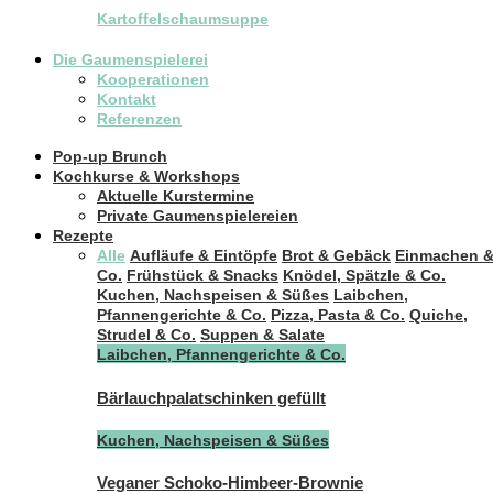
Kartoffelschaumsuppe
Die Gaumenspielerei
Kooperationen
Kontakt
Referenzen
Pop-up Brunch
Kochkurse & Workshops
Aktuelle Kurstermine
Private Gaumenspielereien
Rezepte
Alle
Aufläufe & Eintöpfe
Brot & Gebäck
Einmachen 
Co.
Frühstück & Snacks
Knödel, Spätzle & Co.
Kuchen, Nachspeisen & Süßes
Laibchen,
Pfannengerichte & Co.
Pizza, Pasta & Co.
Quiche,
Strudel & Co.
Suppen & Salate
Laibchen, Pfannengerichte & Co.
Bärlauchpalatschinken gefüllt
Kuchen, Nachspeisen & Süßes
Veganer Schoko-Himbeer-Brownie