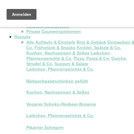
Pop-up Brunch
Kochkurse & Workshops
Aktuelle Kurstermine
Private Gaumenspielereien
Rezepte
Alle
Aufläufe & Eintöpfe
Brot & Gebäck
Einmachen 
Co.
Frühstück & Snacks
Knödel, Spätzle & Co.
Kuchen, Nachspeisen & Süßes
Laibchen,
Pfannengerichte & Co.
Pizza, Pasta & Co.
Quiche,
Strudel & Co.
Suppen & Salate
Laibchen, Pfannengerichte & Co.
Bärlauchpalatschinken gefüllt
Kuchen, Nachspeisen & Süßes
Veganer Schoko-Himbeer-Brownie
Laibchen, Pfannengerichte & Co.
Pikanter Schmarrn