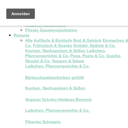
Pop-up Brunch
Kochkurse & Workshops
Aktuelle Kurstermine
Private Gaumenspielereien
Rezepte
Alle
Aufläufe & Eintöpfe
Brot & Gebäck
Einmachen 
Co.
Frühstück & Snacks
Knödel, Spätzle & Co.
Kuchen, Nachspeisen & Süßes
Laibchen,
Pfannengerichte & Co.
Pizza, Pasta & Co.
Quiche,
Strudel & Co.
Suppen & Salate
Laibchen, Pfannengerichte & Co.
Bärlauchpalatschinken gefüllt
Kuchen, Nachspeisen & Süßes
Veganer Schoko-Himbeer-Brownie
Laibchen, Pfannengerichte & Co.
Pikanter Schmarrn