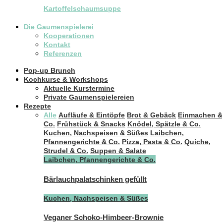
Kartoffelschaumsuppe
Die Gaumenspielerei
Kooperationen
Kontakt
Referenzen
Pop-up Brunch
Kochkurse & Workshops
Aktuelle Kurstermine
Private Gaumenspielereien
Rezepte
Alle
Aufläufe & Eintöpfe
Brot & Gebäck
Einmachen 
Co.
Frühstück & Snacks
Knödel, Spätzle & Co.
Kuchen, Nachspeisen & Süßes
Laibchen,
Pfannengerichte & Co.
Pizza, Pasta & Co.
Quiche,
Strudel & Co.
Suppen & Salate
Laibchen, Pfannengerichte & Co.
Bärlauchpalatschinken gefüllt
Kuchen, Nachspeisen & Süßes
Veganer Schoko-Himbeer-Brownie