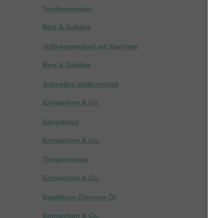
Topfenweckerl
Brot & Gebäck
Vollkornweckerl mit Karotten
Brot & Gebäck
Schnelles Vollkornbrot
Einmachen & Co.
Sauerkraut
Einmachen & Co.
Tomatensugo
Einmachen & Co.
Basilikum-Zitronen-Öl
Einmachen & Co.