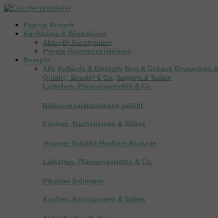
Pop-up Brunch
Kochkurse & Workshops
Aktuelle Kurstermine
Private Gaumenspielereien
Rezepte
Alle
Aufläufe & Eintöpfe
Brot & Gebäck
Einmachen &
Quiche, Strudel & Co.
Suppen & Salate
Laibchen, Pfannengerichte & Co.
Bärlauchpalatschinken gefüllt
Kuchen, Nachspeisen & Süßes
Veganer Schoko-Himbeer-Brownie
Laibchen, Pfannengerichte & Co.
Pikanter Schmarrn
Kuchen, Nachspeisen & Süßes