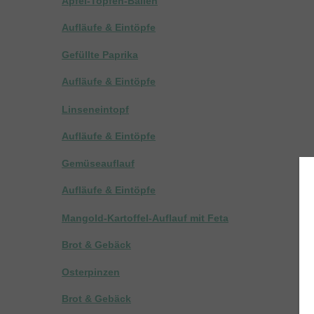
Apfel-Topfen-Ballen
Aufläufe & Eintöpfe
Gefüllte Paprika
Aufläufe & Eintöpfe
Linseneintopf
Aufläufe & Eintöpfe
Gemüseauflauf
Aufläufe & Eintöpfe
Mangold-Kartoffel-Auflauf mit Feta
Brot & Gebäck
Osterpinzen
Brot & Gebäck