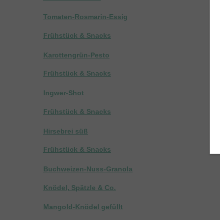
Tomaten-Rosmarin-Essig
Frühstück & Snacks
Karottengrün-Pesto
Frühstück & Snacks
Ingwer-Shot
Frühstück & Snacks
Hirsebrei süß
Frühstück & Snacks
Buchweizen-Nuss-Granola
Knödel, Spätzle & Co.
Mangold-Knödel gefüllt