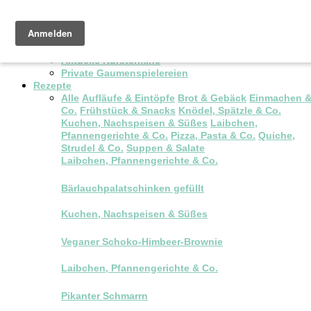
Pop-up Brunch
Kochkurse & Workshops
Aktuelle Kurstermine
Private Gaumenspielereien
Rezepte
Alle
Aufläufe & Eintöpfe
Brot & Gebäck
Einmachen 
Co.
Frühstück & Snacks
Knödel, Spätzle & Co.
Kuchen, Nachspeisen & Süßes
Laibchen,
Pfannengerichte & Co.
Pizza, Pasta & Co.
Quiche,
Strudel & Co.
Suppen & Salate
Laibchen, Pfannengerichte & Co.
Bärlauchpalatschinken gefüllt
Kuchen, Nachspeisen & Süßes
Veganer Schoko-Himbeer-Brownie
Laibchen, Pfannengerichte & Co.
Pikanter Schmarrn