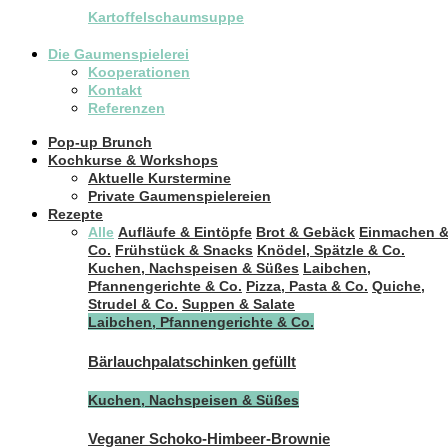
Kartoffelschaumsuppe
Die Gaumenspielerei
Kooperationen
Kontakt
Referenzen
Pop-up Brunch
Kochkurse & Workshops
Aktuelle Kurstermine
Private Gaumenspielereien
Rezepte
Alle
Aufläufe & Eintöpfe
Brot & Gebäck
Einmachen 
Co.
Frühstück & Snacks
Knödel, Spätzle & Co.
Kuchen, Nachspeisen & Süßes
Laibchen,
Pfannengerichte & Co.
Pizza, Pasta & Co.
Quiche,
Strudel & Co.
Suppen & Salate
Laibchen, Pfannengerichte & Co.
Bärlauchpalatschinken gefüllt
Kuchen, Nachspeisen & Süßes
Veganer Schoko-Himbeer-Brownie