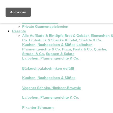
Pop-up Brunch
Kochkurse & Workshops
Aktuelle Kurstermine
Private Gaumenspielereien
Rezepte
Alle
Aufläufe & Eintöpfe
Brot & Gebäck
Einmachen 
Co.
Frühstück & Snacks
Knödel, Spätzle & Co.
Kuchen, Nachspeisen & Süßes
Laibchen,
Pfannengerichte & Co.
Pizza, Pasta & Co.
Quiche,
Strudel & Co.
Suppen & Salate
Laibchen, Pfannengerichte & Co.
Bärlauchpalatschinken gefüllt
Kuchen, Nachspeisen & Süßes
Veganer Schoko-Himbeer-Brownie
Laibchen, Pfannengerichte & Co.
Pikanter Schmarrn