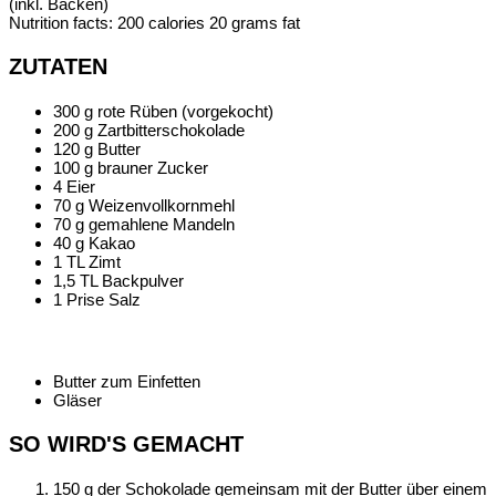
(inkl. Backen)
Nutrition facts:
200 calories
20 grams fat
ZUTATEN
300 g rote Rüben (vorgekocht)
200 g Zartbitterschokolade
120 g Butter
100 g brauner Zucker
4 Eier
70 g Weizenvollkornmehl
70 g gemahlene Mandeln
40 g Kakao
1 TL Zimt
1,5 TL Backpulver
1 Prise Salz
Butter zum Einfetten
Gläser
SO WIRD'S GEMACHT
150 g der Schokolade gemeinsam mit der Butter über einem