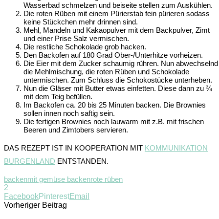
Wasserbad schmelzen und beiseite stellen zum Auskühlen.
Die roten Rüben mit einem Pürierstab fein pürieren sodass
keine Stückchen mehr drinnen sind.
Mehl, Mandeln und Kakaopulver mit dem Backpulver, Zimt
und einer Prise Salz vermischen.
Die restliche Schokolade grob hacken.
Den Backofen auf 180 Grad Ober-/Unterhitze vorheizen.
Die Eier mit dem Zucker schaumig rühren. Nun abwechselnd
die Mehlmischung, die roten Rüben und Schokolade
untermischen. Zum Schluss die Schokostücke unterheben.
Nun die Gläser mit Butter etwas einfetten. Diese dann zu ¾
mit dem Teig befüllen.
Im Backofen ca. 20 bis 25 Minuten backen. Die Brownies
sollen innen noch saftig sein.
Die fertigen Brownies noch lauwarm mit z.B. mit frischen
Beeren und Zimtobers servieren.
DAS REZEPT IST IN KOOPERATION MIT
KOMMUNIKATION
BURGENLAND
ENTSTANDEN.
backen
mit gemüse backen
rote rüben
2
Facebook
Pinterest
Email
Vorheriger Beitrag