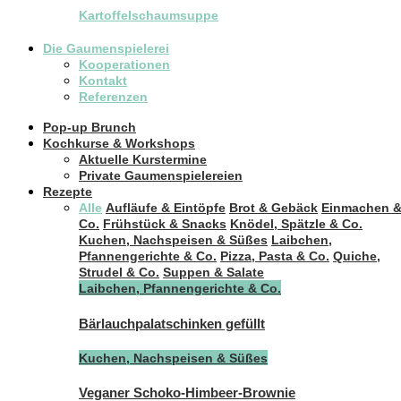
Kartoffelschaumsuppe
Die Gaumenspielerei
Kooperationen
Kontakt
Referenzen
Pop-up Brunch
Kochkurse & Workshops
Aktuelle Kurstermine
Private Gaumenspielereien
Rezepte
Alle
Aufläufe & Eintöpfe
Brot & Gebäck
Einmachen 
Co.
Frühstück & Snacks
Knödel, Spätzle & Co.
Kuchen, Nachspeisen & Süßes
Laibchen,
Pfannengerichte & Co.
Pizza, Pasta & Co.
Quiche,
Strudel & Co.
Suppen & Salate
Laibchen, Pfannengerichte & Co.
Bärlauchpalatschinken gefüllt
Kuchen, Nachspeisen & Süßes
Veganer Schoko-Himbeer-Brownie