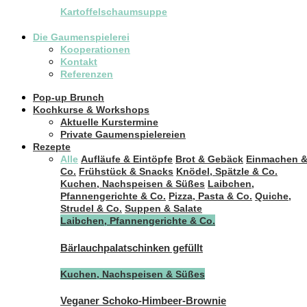
Kartoffelschaumsuppe
Die Gaumenspielerei
Kooperationen
Kontakt
Referenzen
Pop-up Brunch
Kochkurse & Workshops
Aktuelle Kurstermine
Private Gaumenspielereien
Rezepte
Alle
Aufläufe & Eintöpfe
Brot & Gebäck
Einmachen 
Co.
Frühstück & Snacks
Knödel, Spätzle & Co.
Kuchen, Nachspeisen & Süßes
Laibchen,
Pfannengerichte & Co.
Pizza, Pasta & Co.
Quiche,
Strudel & Co.
Suppen & Salate
Laibchen, Pfannengerichte & Co.
Bärlauchpalatschinken gefüllt
Kuchen, Nachspeisen & Süßes
Veganer Schoko-Himbeer-Brownie