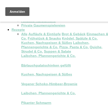
Pop-up Brunch
Kochkurse & Workshops
Aktuelle Kurstermine
Private Gaumenspielereien
Rezepte
Alle
Aufläufe & Eintöpfe
Brot & Gebäck
Einmachen 
Co.
Frühstück & Snacks
Knödel, Spätzle & Co.
Kuchen, Nachspeisen & Süßes
Laibchen,
Pfannengerichte & Co.
Pizza, Pasta & Co.
Quiche,
Strudel & Co.
Suppen & Salate
Laibchen, Pfannengerichte & Co.
Bärlauchpalatschinken gefüllt
Kuchen, Nachspeisen & Süßes
Veganer Schoko-Himbeer-Brownie
Laibchen, Pfannengerichte & Co.
Pikanter Schmarrn