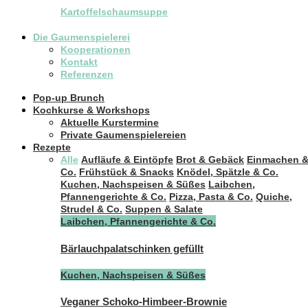
Kartoffelschaumsuppe
Die Gaumenspielerei
Kooperationen
Kontakt
Referenzen
Pop-up Brunch
Kochkurse & Workshops
Aktuelle Kurstermine
Private Gaumenspielereien
Rezepte
Alle
Aufläufe & Eintöpfe
Brot & Gebäck
Einmachen 
Co.
Frühstück & Snacks
Knödel, Spätzle & Co.
Kuchen, Nachspeisen & Süßes
Laibchen,
Pfannengerichte & Co.
Pizza, Pasta & Co.
Quiche,
Strudel & Co.
Suppen & Salate
Laibchen, Pfannengerichte & Co.
Bärlauchpalatschinken gefüllt
Kuchen, Nachspeisen & Süßes
Veganer Schoko-Himbeer-Brownie