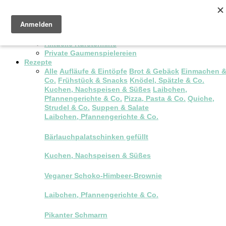
Pop-up Brunch
Kochkurse & Workshops
Aktuelle Kurstermine
Private Gaumenspielereien
Rezepte
Alle
Aufläufe & Eintöpfe
Brot & Gebäck
Einmachen 
Co.
Frühstück & Snacks
Knödel, Spätzle & Co.
Kuchen, Nachspeisen & Süßes
Laibchen,
Pfannengerichte & Co.
Pizza, Pasta & Co.
Quiche,
Strudel & Co.
Suppen & Salate
Laibchen, Pfannengerichte & Co.
Bärlauchpalatschinken gefüllt
Kuchen, Nachspeisen & Süßes
Veganer Schoko-Himbeer-Brownie
Laibchen, Pfannengerichte & Co.
Pikanter Schmarrn