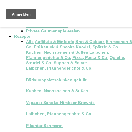
Pop-up Brunch
Kochkurse & Workshops
Aktuelle Kurstermine
Private Gaumenspielereien
Rezepte
Alle
Aufläufe & Eintöpfe
Brot & Gebäck
Einmachen 
Co.
Frühstück & Snacks
Knödel, Spätzle & Co.
Kuchen, Nachspeisen & Süßes
Laibchen,
Pfannengerichte & Co.
Pizza, Pasta & Co.
Quiche,
Strudel & Co.
Suppen & Salate
Laibchen, Pfannengerichte & Co.
Bärlauchpalatschinken gefüllt
Kuchen, Nachspeisen & Süßes
Veganer Schoko-Himbeer-Brownie
Laibchen, Pfannengerichte & Co.
Pikanter Schmarrn