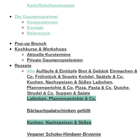
Kartoffelschaumsuppe
Die Gaumenspielerei
Kooperationen
Kontakt
Referenzen
Pop-up Brunch
Kochkurse & Workshops
Aktuelle Kurstermine
Private Gaumenspielereien
Rezepte
Alle
Aufläufe & Eintöpfe
Brot & Gebäck
Einmachen 
Co.
Frühstück & Snacks
Knödel, Spätzle & Co.
Kuchen, Nachspeisen & Süßes
Laibchen,
Pfannengerichte & Co.
Pizza, Pasta & Co.
Quiche,
Strudel & Co.
Suppen & Salate
Laibchen, Pfannengerichte & Co.
Bärlauchpalatschinken gefüllt
Kuchen, Nachspeisen & Süßes
Veganer Schoko-Himbeer-Brownie