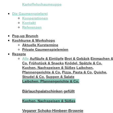
Kartoffelschaumsuppe
Die Gaumenspielerei
Kooperationen
Kontakt
Referenzen
Pop-up Brunch
Kochkurse & Workshops
Aktuelle Kurstermine
Private Gaumenspielereien
Rezepte
Alle
Aufläufe & Eintöpfe
Brot & Gebäck
Einmachen 
Co.
Frühstück & Snacks
Knödel, Spätzle & Co.
Kuchen, Nachspeisen & Süßes
Laibchen,
Pfannengerichte & Co.
Pizza, Pasta & Co.
Quiche,
Strudel & Co.
Suppen & Salate
Laibchen, Pfannengerichte & Co.
Bärlauchpalatschinken gefüllt
Kuchen, Nachspeisen & Süßes
Veganer Schoko-Himbeer-Brownie