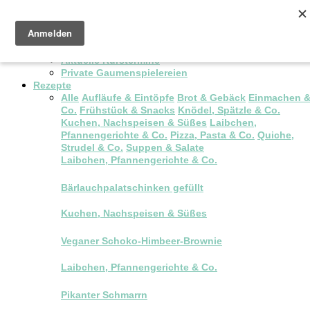
Pop-up Brunch
Kochkurse & Workshops
Aktuelle Kurstermine
Private Gaumenspielereien
Rezepte
Alle
Aufläufe & Eintöpfe
Brot & Gebäck
Einmachen 
Co.
Frühstück & Snacks
Knödel, Spätzle & Co.
Kuchen, Nachspeisen & Süßes
Laibchen,
Pfannengerichte & Co.
Pizza, Pasta & Co.
Quiche,
Strudel & Co.
Suppen & Salate
Laibchen, Pfannengerichte & Co.
Bärlauchpalatschinken gefüllt
Kuchen, Nachspeisen & Süßes
Veganer Schoko-Himbeer-Brownie
Laibchen, Pfannengerichte & Co.
Pikanter Schmarrn