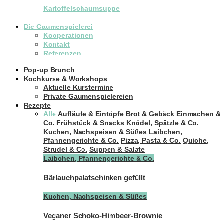
Kartoffelschaumsuppe
Die Gaumenspielerei
Kooperationen
Kontakt
Referenzen
Pop-up Brunch
Kochkurse & Workshops
Aktuelle Kurstermine
Private Gaumenspielereien
Rezepte
Alle
Aufläufe & Eintöpfe
Brot & Gebäck
Einmachen 
Co.
Frühstück & Snacks
Knödel, Spätzle & Co.
Kuchen, Nachspeisen & Süßes
Laibchen,
Pfannengerichte & Co.
Pizza, Pasta & Co.
Quiche,
Strudel & Co.
Suppen & Salate
Laibchen, Pfannengerichte & Co.
Bärlauchpalatschinken gefüllt
Kuchen, Nachspeisen & Süßes
Veganer Schoko-Himbeer-Brownie