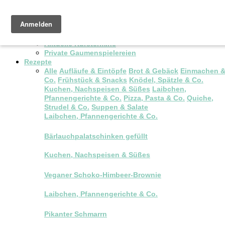
Pop-up Brunch
Kochkurse & Workshops
Aktuelle Kurstermine
Private Gaumenspielereien
Rezepte
Alle
Aufläufe & Eintöpfe
Brot & Gebäck
Einmachen 
Co.
Frühstück & Snacks
Knödel, Spätzle & Co.
Kuchen, Nachspeisen & Süßes
Laibchen,
Pfannengerichte & Co.
Pizza, Pasta & Co.
Quiche,
Strudel & Co.
Suppen & Salate
Laibchen, Pfannengerichte & Co.
Bärlauchpalatschinken gefüllt
Kuchen, Nachspeisen & Süßes
Veganer Schoko-Himbeer-Brownie
Laibchen, Pfannengerichte & Co.
Pikanter Schmarrn