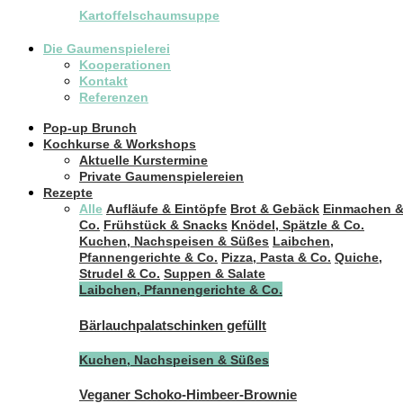
Kartoffelschaumsuppe
Die Gaumenspielerei
Kooperationen
Kontakt
Referenzen
Pop-up Brunch
Kochkurse & Workshops
Aktuelle Kurstermine
Private Gaumenspielereien
Rezepte
Alle
Aufläufe & Eintöpfe
Brot & Gebäck
Einmachen 
Co.
Frühstück & Snacks
Knödel, Spätzle & Co.
Kuchen, Nachspeisen & Süßes
Laibchen,
Pfannengerichte & Co.
Pizza, Pasta & Co.
Quiche,
Strudel & Co.
Suppen & Salate
Laibchen, Pfannengerichte & Co.
Bärlauchpalatschinken gefüllt
Kuchen, Nachspeisen & Süßes
Veganer Schoko-Himbeer-Brownie