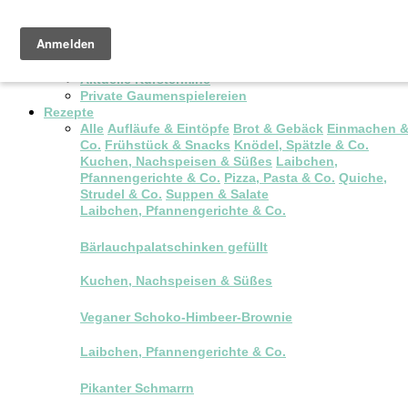
Pop-up Brunch
Kochkurse & Workshops
Aktuelle Kurstermine
Private Gaumenspielereien
Rezepte
Alle
Aufläufe & Eintöpfe
Brot & Gebäck
Einmachen 
Co.
Frühstück & Snacks
Knödel, Spätzle & Co.
Kuchen, Nachspeisen & Süßes
Laibchen,
Pfannengerichte & Co.
Pizza, Pasta & Co.
Quiche,
Strudel & Co.
Suppen & Salate
Laibchen, Pfannengerichte & Co.
Bärlauchpalatschinken gefüllt
Kuchen, Nachspeisen & Süßes
Veganer Schoko-Himbeer-Brownie
Laibchen, Pfannengerichte & Co.
Pikanter Schmarrn