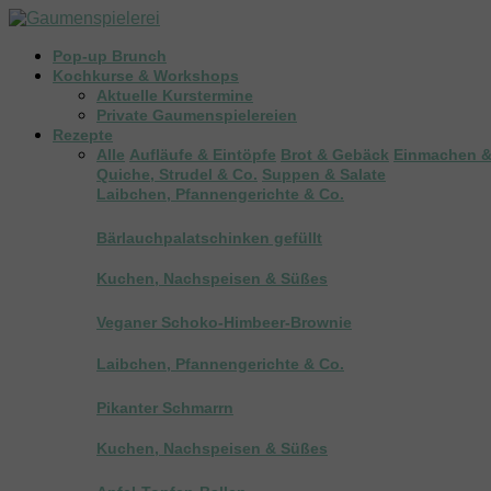
Pop-up Brunch
Kochkurse & Workshops
Aktuelle Kurstermine
Private Gaumenspielereien
Rezepte
Alle
Aufläufe & Eintöpfe
Brot & Gebäck
Einmachen &
Quiche, Strudel & Co.
Suppen & Salate
Laibchen, Pfannengerichte & Co.
Bärlauchpalatschinken gefüllt
Kuchen, Nachspeisen & Süßes
Veganer Schoko-Himbeer-Brownie
Laibchen, Pfannengerichte & Co.
Pikanter Schmarrn
Kuchen, Nachspeisen & Süßes