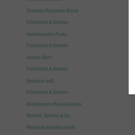
Tomaten-Rosmarin-Essig
Frühstück & Snacks
Karottengrün-Pesto
Frühstück & Snacks
Ingwer-Shot
Frühstück & Snacks
Hirsebrei süß
Frühstück & Snacks
Buchweizen-Nuss-Granola
Knödel, Spätzle & Co.
Mangold-Knödel gefüllt