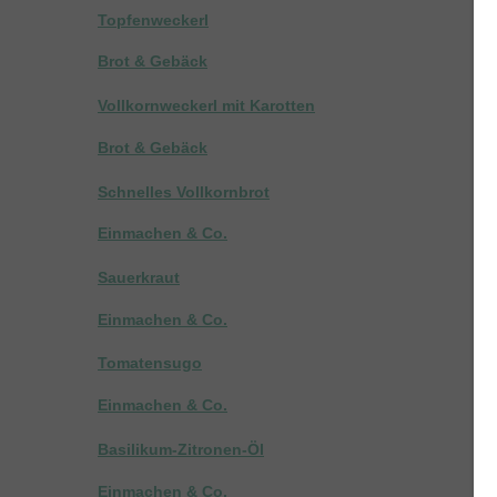
Topfenweckerl
Brot & Gebäck
Vollkornweckerl mit Karotten
Brot & Gebäck
Schnelles Vollkornbrot
Einmachen & Co.
Sauerkraut
Einmachen & Co.
Tomatensugo
Einmachen & Co.
Basilikum-Zitronen-Öl
Einmachen & Co.