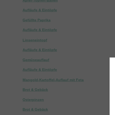
Apfel-Topfen-Ballen
Aufläufe & Eintöpfe
Gefüllte Paprika
Aufläufe & Eintöpfe
Linseneintopf
Aufläufe & Eintöpfe
Gemüseauflauf
Aufläufe & Eintöpfe
Mangold-Kartoffel-Auflauf mit Feta
Brot & Gebäck
Osterpinzen
Brot & Gebäck