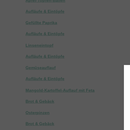
Apfel-Topfen-Ballen
Aufläufe & Eintöpfe
Gefüllte Paprika
Aufläufe & Eintöpfe
Linseneintopf
Aufläufe & Eintöpfe
Gemüseauflauf
Aufläufe & Eintöpfe
Mangold-Kartoffel-Auflauf mit Feta
Brot & Gebäck
Osterpinzen
Brot & Gebäck