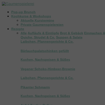
Pop-up Brunch
Kochkurse & Workshops
Aktuelle Kurstermine
Private Gaumenspielereien
Rezepte
Alle
Aufläufe & Eintöpfe
Brot & Gebäck
Einmachen &
Quiche, Strudel & Co.
Suppen & Salate
Laibchen, Pfannengerichte & Co.
Bärlauchpalatschinken gefüllt
Kuchen, Nachspeisen & Süßes
Veganer Schoko-Himbeer-Brownie
Laibchen, Pfannengerichte & Co.
Pikanter Schmarrn
Kuchen, Nachspeisen & Süßes