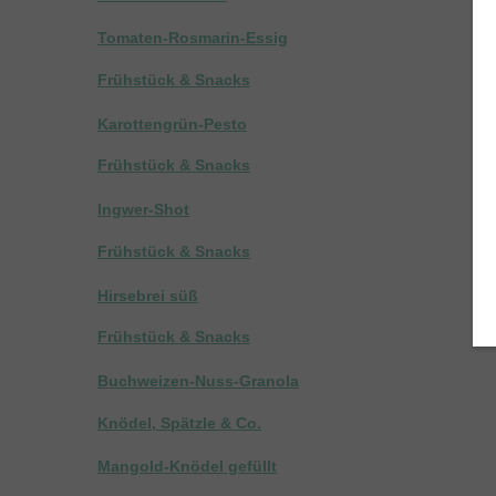
Tomaten-Rosmarin-Essig
Frühstück & Snacks
Karottengrün-Pesto
Frühstück & Snacks
Ingwer-Shot
Frühstück & Snacks
Hirsebrei süß
Frühstück & Snacks
Buchweizen-Nuss-Granola
Knödel, Spätzle & Co.
Mangold-Knödel gefüllt