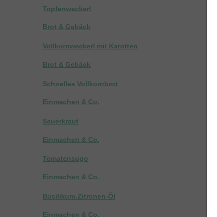
Topfenweckerl
Brot & Gebäck
Vollkornweckerl mit Karotten
Brot & Gebäck
Schnelles Vollkornbrot
Einmachen & Co.
Sauerkraut
Einmachen & Co.
Tomatensugo
Einmachen & Co.
Basilikum-Zitronen-Öl
Einmachen & Co.