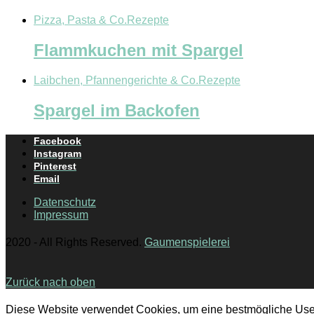
Pizza, Pasta & Co.
Rezepte
Flammkuchen mit Spargel
Laibchen, Pfannengerichte & Co.
Rezepte
Spargel im Backofen
Facebook
Instagram
Pinterest
Email
Datenschutz
Impressum
2020 - All Rights Reserved.
Gaumenspielerei
Zurück nach oben
Diese Website verwendet Cookies, um eine bestmögliche Use