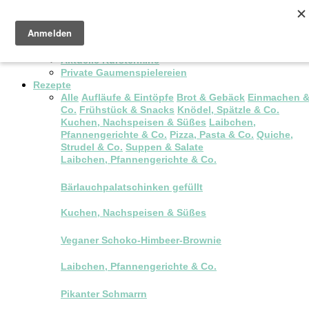
Pop-up Brunch
Kochkurse & Workshops
Aktuelle Kurstermine
Private Gaumenspielereien
Rezepte
Alle
Aufläufe & Eintöpfe
Brot & Gebäck
Einmachen 
Co.
Frühstück & Snacks
Knödel, Spätzle & Co.
Kuchen, Nachspeisen & Süßes
Laibchen,
Pfannengerichte & Co.
Pizza, Pasta & Co.
Quiche,
Strudel & Co.
Suppen & Salate
Laibchen, Pfannengerichte & Co.
Bärlauchpalatschinken gefüllt
Kuchen, Nachspeisen & Süßes
Veganer Schoko-Himbeer-Brownie
Laibchen, Pfannengerichte & Co.
Pikanter Schmarrn