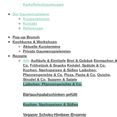
Kartoffelschaumsuppe
Die Gaumenspielerei
Kooperationen
Kontakt
Referenzen
Pop-up Brunch
Kochkurse & Workshops
Aktuelle Kurstermine
Private Gaumenspielereien
Rezepte
Alle
Aufläufe & Eintöpfe
Brot & Gebäck
Einmachen 
Co.
Frühstück & Snacks
Knödel, Spätzle & Co.
Kuchen, Nachspeisen & Süßes
Laibchen,
Pfannengerichte & Co.
Pizza, Pasta & Co.
Quiche,
Strudel & Co.
Suppen & Salate
Laibchen, Pfannengerichte & Co.
Bärlauchpalatschinken gefüllt
Kuchen, Nachspeisen & Süßes
Veganer Schoko-Himbeer-Brownie