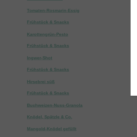
Tomaten-Rosmarin-Essig
Frühstück & Snacks
Karottengrün-Pesto
Frühstück & Snacks
Ingwer-Shot
Frühstück & Snacks
Hirsebrei süß
Frühstück & Snacks
Buchweizen-Nuss-Granola
Knödel, Spätzle & Co.
Mangold-Knödel gefüllt