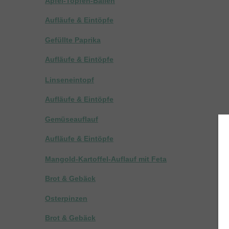
Apfel-Topfen-Ballen
Aufläufe & Eintöpfe
Gefüllte Paprika
Aufläufe & Eintöpfe
Linseneintopf
Aufläufe & Eintöpfe
Gemüseauflauf
Aufläufe & Eintöpfe
Mangold-Kartoffel-Auflauf mit Feta
Brot & Gebäck
Osterpinzen
Brot & Gebäck