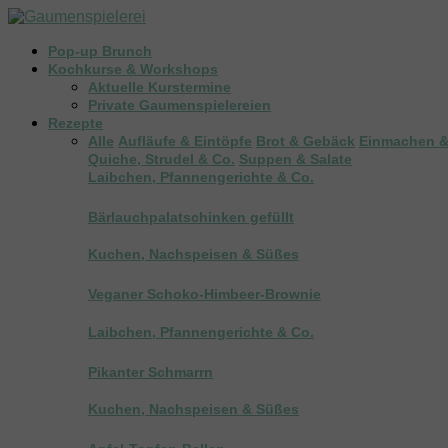
Pop-up Brunch
Kochkurse & Workshops
Aktuelle Kurstermine
Private Gaumenspielereien
Rezepte
Alle
Aufläufe & Eintöpfe
Brot & Gebäck
Einmachen &
Quiche, Strudel & Co.
Suppen & Salate
Laibchen, Pfannengerichte & Co.
Bärlauchpalatschinken gefüllt
Kuchen, Nachspeisen & Süßes
Veganer Schoko-Himbeer-Brownie
Laibchen, Pfannengerichte & Co.
Pikanter Schmarrn
Kuchen, Nachspeisen & Süßes