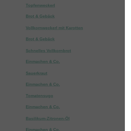
Topfenweckerl
Brot & Gebäck
Vollkornweckerl mit Karotten
Brot & Gebäck
Schnelles Vollkornbrot
Einmachen & Co.
Sauerkraut
Einmachen & Co.
Tomatensugo
Einmachen & Co.
Basilikum-Zitronen-Öl
Einmachen & Co.