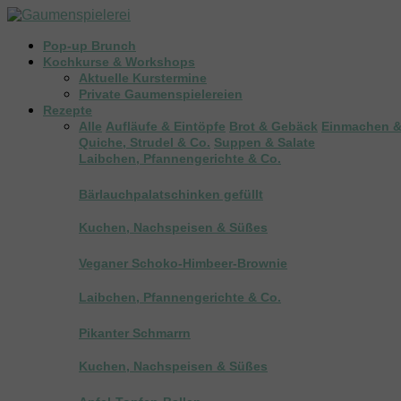
Pop-up Brunch
Kochkurse & Workshops
Aktuelle Kurstermine
Private Gaumenspielereien
Rezepte
Alle
Aufläufe & Eintöpfe
Brot & Gebäck
Einmachen &
Quiche, Strudel & Co.
Suppen & Salate
Laibchen, Pfannengerichte & Co.
Bärlauchpalatschinken gefüllt
Kuchen, Nachspeisen & Süßes
Veganer Schoko-Himbeer-Brownie
Laibchen, Pfannengerichte & Co.
Pikanter Schmarrn
Kuchen, Nachspeisen & Süßes