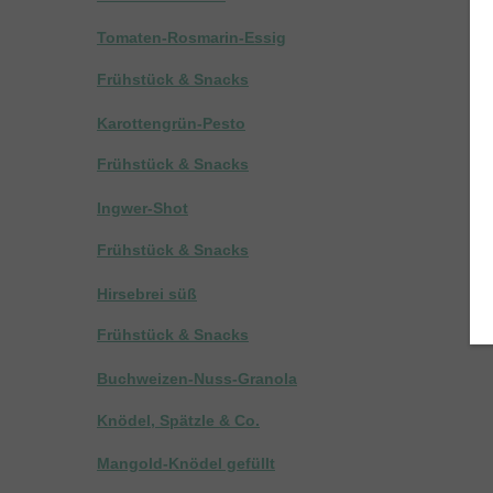
Tomaten-Rosmarin-Essig
Frühstück & Snacks
Karottengrün-Pesto
Frühstück & Snacks
Ingwer-Shot
Frühstück & Snacks
Hirsebrei süß
Frühstück & Snacks
Buchweizen-Nuss-Granola
Knödel, Spätzle & Co.
Mangold-Knödel gefüllt