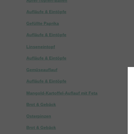
Apfel-Topfen-Ballen
Aufläufe & Eintöpfe
Gefüllte Paprika
Aufläufe & Eintöpfe
Linseneintopf
Aufläufe & Eintöpfe
Gemüseauflauf
Aufläufe & Eintöpfe
Mangold-Kartoffel-Auflauf mit Feta
Brot & Gebäck
Osterpinzen
Brot & Gebäck