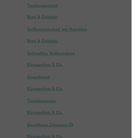
Topfenweckerl
Brot & Gebäck
Vollkornweckerl mit Karotten
Brot & Gebäck
Schnelles Vollkornbrot
Einmachen & Co.
Sauerkraut
Einmachen & Co.
Tomatensugo
Einmachen & Co.
Basilikum-Zitronen-Öl
Einmachen & Co.