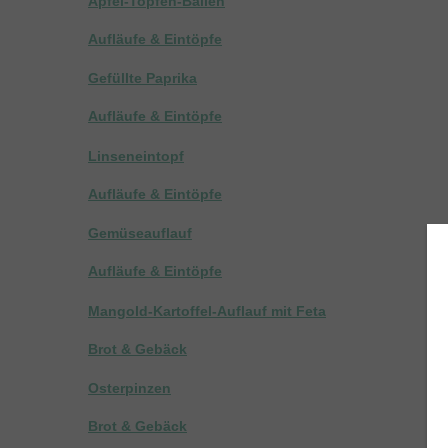
Apfel-Topfen-Ballen
Aufläufe & Eintöpfe
Gefüllte Paprika
Aufläufe & Eintöpfe
Linseneintopf
Aufläufe & Eintöpfe
Gemüseauflauf
Aufläufe & Eintöpfe
Mangold-Kartoffel-Auflauf mit Feta
Brot & Gebäck
Osterpinzen
Brot & Gebäck