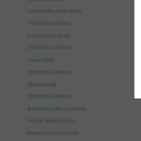
Tomaten-Rosmarin-Essig
Frühstück & Snacks
Karottengrün-Pesto
Frühstück & Snacks
Ingwer-Shot
Frühstück & Snacks
Hirsebrei süß
Frühstück & Snacks
Buchweizen-Nuss-Granola
Knödel, Spätzle & Co.
Mangold-Knödel gefüllt