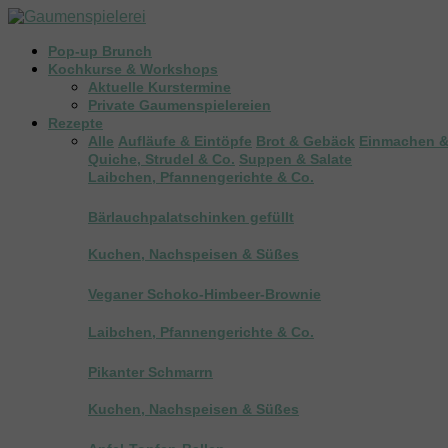
Pop-up Brunch
Kochkurse & Workshops
Aktuelle Kurstermine
Private Gaumenspielereien
Rezepte
Alle
Aufläufe & Eintöpfe
Brot & Gebäck
Einmachen &
Quiche, Strudel & Co.
Suppen & Salate
Laibchen, Pfannengerichte & Co.
Bärlauchpalatschinken gefüllt
Kuchen, Nachspeisen & Süßes
Veganer Schoko-Himbeer-Brownie
Laibchen, Pfannengerichte & Co.
Pikanter Schmarrn
Kuchen, Nachspeisen & Süßes