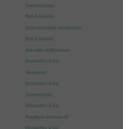
Topfenweckerl
Brot & Gebäck
Vollkornweckerl mit Karotten
Brot & Gebäck
Schnelles Vollkornbrot
Einmachen & Co.
Sauerkraut
Einmachen & Co.
Tomatensugo
Einmachen & Co.
Basilikum-Zitronen-Öl
Einmachen & Co.