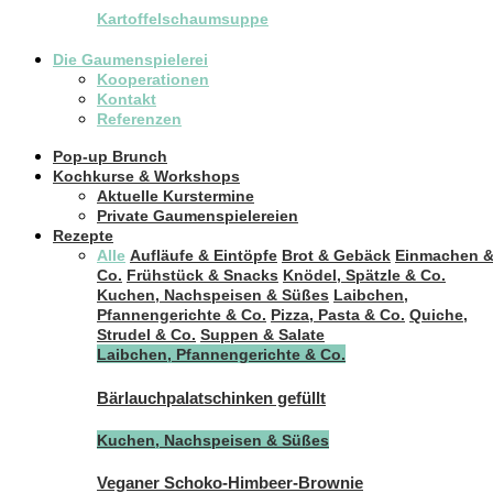
Kartoffelschaumsuppe
Die Gaumenspielerei
Kooperationen
Kontakt
Referenzen
Pop-up Brunch
Kochkurse & Workshops
Aktuelle Kurstermine
Private Gaumenspielereien
Rezepte
Alle
Aufläufe & Eintöpfe
Brot & Gebäck
Einmachen 
Co.
Frühstück & Snacks
Knödel, Spätzle & Co.
Kuchen, Nachspeisen & Süßes
Laibchen,
Pfannengerichte & Co.
Pizza, Pasta & Co.
Quiche,
Strudel & Co.
Suppen & Salate
Laibchen, Pfannengerichte & Co.
Bärlauchpalatschinken gefüllt
Kuchen, Nachspeisen & Süßes
Veganer Schoko-Himbeer-Brownie