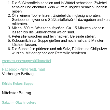
Die Süßkartoffeln schälen und in Würfel schneiden. Zwiebel
schälen und ebenfalls klein würfeln. Ingwer schälen und fein
reiben.
Öl in einem Topf erhitzen. Zwiebel darin glasig anbraten.
Geriebene Ingwer und Süßkartoffelwürfel dazugeben und kur
mitbraten.
Mit ca. 500 ml Wasser aufgießen. Ca. 15 Minuten köcheln
lassen bis die Süßkartoffeln weich sind.
Petersilie waschen und fein hacken. Beiseide stellen.
Kokosmilch zur Suppe gießen und nochmal ca. 5 Minuten
köcheln lassen.
Die Suppe fein pürieren und mit Salz, Pfeffer und Chilipulver
würzen. Mit der gehackten Petersilie servieren.
cremesuppe
suppe
süßkartoffel
1
Facebook
Pinterest
Email
Vorheriger Beitrag
Kürbis-Kokos-Suppe
Nächster Beitrag
Salat im Glas tricolore