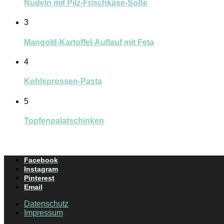
Nudeln mit Pilz-Frischkäse-Soße
3
Mangold-Kartoffel-Auflauf mit Feta
4
Kohlsprossen-Pasta
5
Topfenpalatschinken
Facebook
Instagram
Pinterest
Email
Datenschutz
Impressum