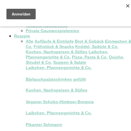
Pop-up Brunch
Kochkurse & Workshops
Aktuelle Kurstermine
Private Gaumenspielereien
Rezepte
Alle
Aufläufe & Eintöpfe
Brot & Gebäck
Einmachen 
Co.
Frühstück & Snacks
Knödel, Spätzle & Co.
Kuchen, Nachspeisen & Süßes
Laibchen,
Pfannengerichte & Co.
Pizza, Pasta & Co.
Quiche,
Strudel & Co.
Suppen & Salate
Laibchen, Pfannengerichte & Co.
Bärlauchpalatschinken gefüllt
Kuchen, Nachspeisen & Süßes
Veganer Schoko-Himbeer-Brownie
Laibchen, Pfannengerichte & Co.
Pikanter Schmarrn