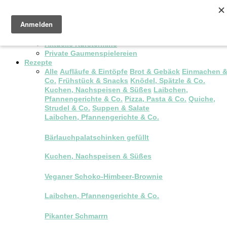
Pop-up Brunch
Kochkurse & Workshops
Aktuelle Kurstermine
Private Gaumenspielereien
Rezepte
Alle
Aufläufe & Eintöpfe
Brot & Gebäck
Einmachen 
Co.
Frühstück & Snacks
Knödel, Spätzle & Co.
Kuchen, Nachspeisen & Süßes
Laibchen,
Pfannengerichte & Co.
Pizza, Pasta & Co.
Quiche,
Strudel & Co.
Suppen & Salate
Laibchen, Pfannengerichte & Co.
Bärlauchpalatschinken gefüllt
Kuchen, Nachspeisen & Süßes
Veganer Schoko-Himbeer-Brownie
Laibchen, Pfannengerichte & Co.
Pikanter Schmarrn