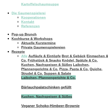
Kartoffelschaumsuppe
Die Gaumenspielerei
Kooperationen
Kontakt
Referenzen
Pop-up Brunch
Kochkurse & Workshops
Aktuelle Kurstermine
Private Gaumenspielereien
Rezepte
Alle
Aufläufe & Eintöpfe
Brot & Gebäck
Einmachen 
Co.
Frühstück & Snacks
Knödel, Spätzle & Co.
Kuchen, Nachspeisen & Süßes
Laibchen,
Pfannengerichte & Co.
Pizza, Pasta & Co.
Quiche,
Strudel & Co.
Suppen & Salate
Laibchen, Pfannengerichte & Co.
Bärlauchpalatschinken gefüllt
Kuchen, Nachspeisen & Süßes
Veganer Schoko-Himbeer-Brownie