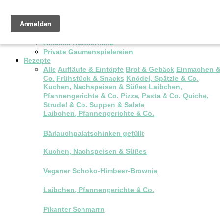
Pop-up Brunch
Kochkurse & Workshops
Aktuelle Kurstermine
Private Gaumenspielereien
Rezepte
Alle
Aufläufe & Eintöpfe
Brot & Gebäck
Einmachen 
Co.
Frühstück & Snacks
Knödel, Spätzle & Co.
Kuchen, Nachspeisen & Süßes
Laibchen,
Pfannengerichte & Co.
Pizza, Pasta & Co.
Quiche,
Strudel & Co.
Suppen & Salate
Laibchen, Pfannengerichte & Co.
Bärlauchpalatschinken gefüllt
Kuchen, Nachspeisen & Süßes
Veganer Schoko-Himbeer-Brownie
Laibchen, Pfannengerichte & Co.
Pikanter Schmarrn