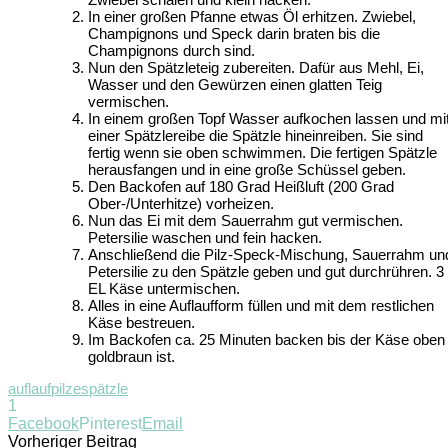
In einer großen Pfanne etwas Öl erhitzen. Zwiebel,
Champignons und Speck darin braten bis die
Champignons durch sind.
Nun den Spätzleteig zubereiten. Dafür aus Mehl, Ei,
Wasser und den Gewürzen einen glatten Teig
vermischen.
In einem großen Topf Wasser aufkochen lassen und mi
einer Spätzlereibe die Spätzle hineinreiben. Sie sind
fertig wenn sie oben schwimmen. Die fertigen Spätzle
herausfangen und in eine große Schüssel geben.
Den Backofen auf 180 Grad Heißluft (200 Grad
Ober-/Unterhitze) vorheizen.
Nun das Ei mit dem Sauerrahm gut vermischen.
Petersilie waschen und fein hacken.
Anschließend die Pilz-Speck-Mischung, Sauerrahm un
Petersilie zu den Spätzle geben und gut durchrühren. 3
EL Käse untermischen.
Alles in eine Auflaufform füllen und mit dem restlichen
Käse bestreuen.
Im Backofen ca. 25 Minuten backen bis der Käse oben
goldbraun ist.
auflauf
pilze
spätzle
1
Facebook
Pinterest
Email
Vorheriger Beitrag