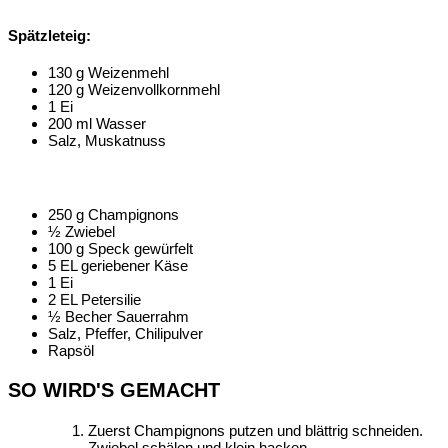
Spätzleteig:
130 g Weizenmehl
120 g Weizenvollkornmehl
1 Ei
200 ml Wasser
Salz, Muskatnuss
250 g Champignons
½ Zwiebel
100 g Speck gewürfelt
5 EL geriebener Käse
1 Ei
2 EL Petersilie
½ Becher Sauerrahm
Salz, Pfeffer, Chilipulver
Rapsöl
SO WIRD'S GEMACHT
Zuerst Champignons putzen und blättrig schneiden.
Zwiebel schälen und klein hacken.