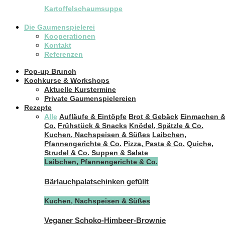
Kartoffelschaumsuppe
Die Gaumenspielerei
Kooperationen
Kontakt
Referenzen
Pop-up Brunch
Kochkurse & Workshops
Aktuelle Kurstermine
Private Gaumenspielereien
Rezepte
Alle
Aufläufe & Eintöpfe
Brot & Gebäck
Einmachen 
Co.
Frühstück & Snacks
Knödel, Spätzle & Co.
Kuchen, Nachspeisen & Süßes
Laibchen,
Pfannengerichte & Co.
Pizza, Pasta & Co.
Quiche,
Strudel & Co.
Suppen & Salate
Laibchen, Pfannengerichte & Co.
Bärlauchpalatschinken gefüllt
Kuchen, Nachspeisen & Süßes
Veganer Schoko-Himbeer-Brownie