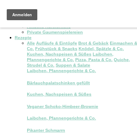
Pop-up Brunch
Kochkurse & Workshops
Aktuelle Kurstermine
Private Gaumenspielereien
Rezepte
Alle
Aufläufe & Eintöpfe
Brot & Gebäck
Einmachen 
Co.
Frühstück & Snacks
Knödel, Spätzle & Co.
Kuchen, Nachspeisen & Süßes
Laibchen,
Pfannengerichte & Co.
Pizza, Pasta & Co.
Quiche,
Strudel & Co.
Suppen & Salate
Laibchen, Pfannengerichte & Co.
Bärlauchpalatschinken gefüllt
Kuchen, Nachspeisen & Süßes
Veganer Schoko-Himbeer-Brownie
Laibchen, Pfannengerichte & Co.
Pikanter Schmarrn