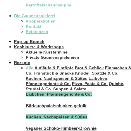
Kartoffelschaumsuppe
Die Gaumenspielerei
Kooperationen
Kontakt
Referenzen
Pop-up Brunch
Kochkurse & Workshops
Aktuelle Kurstermine
Private Gaumenspielereien
Rezepte
Alle
Aufläufe & Eintöpfe
Brot & Gebäck
Einmachen 
Co.
Frühstück & Snacks
Knödel, Spätzle & Co.
Kuchen, Nachspeisen & Süßes
Laibchen,
Pfannengerichte & Co.
Pizza, Pasta & Co.
Quiche,
Strudel & Co.
Suppen & Salate
Laibchen, Pfannengerichte & Co.
Bärlauchpalatschinken gefüllt
Kuchen, Nachspeisen & Süßes
Veganer Schoko-Himbeer-Brownie