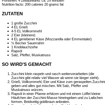
Portionen:
4
Zeitaufwand:
ca. 25 Minuten
Nutrition facts:
200 calories
20 grams fat
ZUTATEN
1 große Zucchini
4 EL Grieß
4-5 EL Vollkornmehl
2 Eier (kleinere)
4 EL geriebener Käse (Mozzarella oder Emmentaler)
½ Becher Sauerrahm
1 Knoblauchzehe
Rapsöl
Salz, Pfeffer, Muskatnuss
SO WIRD'S GEMACHT
Zucchini klein raspeln und rasch weiterverarbeiten (die
Zucchini gibt relativ viel Wasser ab wenn sie länger steht).
Grieß, Vollkornmehl, Eier und Käse zum geraspelten Zucchin
geben und alles gut mischen. Mit Salz, Pfeffer und
Muskatnuss würzen.
Rapsöl in einer Pfanne erhitzen und mit einem Löffel kleine
Häufchen der Zucchini-Masse hineingeben und zu Laibchen
formen. Beidseitig goldbraun anbraten.