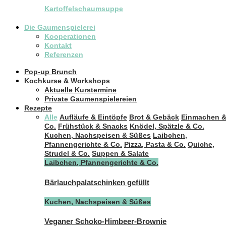
Kartoffelschaumsuppe
Die Gaumenspielerei
Kooperationen
Kontakt
Referenzen
Pop-up Brunch
Kochkurse & Workshops
Aktuelle Kurstermine
Private Gaumenspielereien
Rezepte
Alle
Aufläufe & Eintöpfe
Brot & Gebäck
Einmachen 
Co.
Frühstück & Snacks
Knödel, Spätzle & Co.
Kuchen, Nachspeisen & Süßes
Laibchen,
Pfannengerichte & Co.
Pizza, Pasta & Co.
Quiche,
Strudel & Co.
Suppen & Salate
Laibchen, Pfannengerichte & Co.
Bärlauchpalatschinken gefüllt
Kuchen, Nachspeisen & Süßes
Veganer Schoko-Himbeer-Brownie