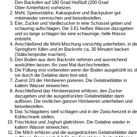
Den Backofen auf 180 Grad Heißluft (200 Grad
Ober-/Unterhitze) vorheizen.
Mehl, Speisestärke, Kakaopulver und Backpulver gut
miteinander vermischen und beiseitestellen.
Eier, Zucker und Vanillezucker in eine Schüssel geben und
schaumig aufschlagen. Die 3 EL heißes Wasser dazugeben
und so lange schlagen bis eine schaumige, helle Masse
entsteht.
Anschließend die Mehl-Mischung vorsichtig unterheben, in di
Springform füllen und im Backrohr ca. 30 Minuten backen
(Stäbchenprobe machen).
Den Boden aus dem Backrohr nehmen und ausreichend
auskühlen lassen. An zwei Mal durchschneiden.
Die Füllung erst vorbereiten wenn der Boden ausgekühlt ist, 
sie durch die Gelatine dann fest wird.
Zuerst 2/3 der Himbeeren pürieren. Die Gelatineblätter in
kaltem Wasser einweichen.
Anschließend das Himbeerpüree erhitzen, den Zucker
dazugeben und die ausgedrückten Gelatineblätter darin
auflösen. Die restlichen ganzen Himbeeren unterheben und
beiseitestellen.
Das Schlagobers steif schlagen und in der Zwischenzeit in d
Kühlschrank stellen.
Frischkäse und Joghurt glattrühren. Die Gelatine wieder in
kaltem Wasser einweichen.
Die Milch erhitzen und die ausgedrückten Gelatineblätter dari