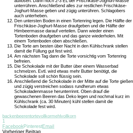
auflösen. Dann noch 2-3 EL der Frischkäse-Joghurt-Masse
unterrühren. Anschließend alles zur restlichen Frischkäse-
Joghurt-Masse geben und zügig unterühren. Schlagobers
auch unterheben.
Den untersten Boden in einen Tortenring legen. Die Hälfte der
Frischkäse-Joghurt-Masse draufgeben und die Hälfte der
Himbeermasse darauf verteilen. Dann wieder einen
Tortenboden draufgeben und das ganze wiederholen. Mit
einem Tortenboden oben abschließen.
Die Torte am besten über Nacht in den Kühlschrank stellen
damit die Füllung gut fest wird.
Am nächsten Tag dann die Torte vorsichtig vom Tortenring
befreien.
Die Schokolade mit der Butter über einem Wasserbad
schmelzen. Evtl. wird etwas mehr Butter benötigt, die
Schokolade soll schön flüssig sein.
Anschließend die Schokolade in der Mitte auf die Torte gießen
und zügig verstreichen sodass rundherum etwas
Schokoladenmasse herunterrinnt. Oben drauf die
gewaschenen Beeren das Deko legen und nochmal kurz im
Kühlschrank (ca. 30 Minuten) kühl stellen damit die
Schokolade fest wird.
backen
beeren
torte
vollkormehl
vollkorn
1
Facebook
Pinterest
Email
Vorheriger Beitrag