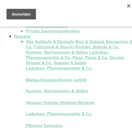
Pop-up Brunch
Kochkurse & Workshops
Aktuelle Kurstermine
Private Gaumenspielereien
Rezepte
Alle
Aufläufe & Eintöpfe
Brot & Gebäck
Einmachen 
Co.
Frühstück & Snacks
Knödel, Spätzle & Co.
Kuchen, Nachspeisen & Süßes
Laibchen,
Pfannengerichte & Co.
Pizza, Pasta & Co.
Quiche,
Strudel & Co.
Suppen & Salate
Laibchen, Pfannengerichte & Co.
Bärlauchpalatschinken gefüllt
Kuchen, Nachspeisen & Süßes
Veganer Schoko-Himbeer-Brownie
Laibchen, Pfannengerichte & Co.
Pikanter Schmarrn