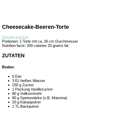
Cheesecake-Beeren-Torte
Rezept drucken
Portionen:
1 Torte mit ca. 26 cm Durchmesser
Nutrition facts:
200 calories
20 grams fat
ZUTATEN
Boden
:
5 Eier
3 EL heißes Wasser
150 g Zucker
1 Packung Vanillezucker
80 g Vollkornmehl
80 g Speisestärke (z.B. Maizena)
20 g Kakaopulver
1 TL Backpulver