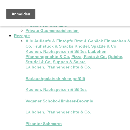
Pop-up Brunch
Kochkurse & Workshops
Aktuelle Kurstermine
Private Gaumenspielereien
Rezepte
Alle
Aufläufe & Eintöpfe
Brot & Gebäck
Einmachen 
Co.
Frühstück & Snacks
Knödel, Spätzle & Co.
Kuchen, Nachspeisen & Süßes
Laibchen,
Pfannengerichte & Co.
Pizza, Pasta & Co.
Quiche,
Strudel & Co.
Suppen & Salate
Laibchen, Pfannengerichte & Co.
Bärlauchpalatschinken gefüllt
Kuchen, Nachspeisen & Süßes
Veganer Schoko-Himbeer-Brownie
Laibchen, Pfannengerichte & Co.
Pikanter Schmarrn