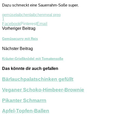
Dazu schmeckt eine Sauerrahm-Soße super.
gemüselaibchen
laibchen
meal prep
1
Facebook
Pinterest
Email
Vorheriger Beitrag
Gemüsecurry mit Reis
Nächster Beitrag
Kräuter-Grießknödel mit Tomatensoße
Das könnte dir auch gefallen
Bärlauchpalatschinken gefüllt
Veganer Schoko-Himbeer-Brownie
Pikanter Schmarrn
Apfel-Topfen-Ballen