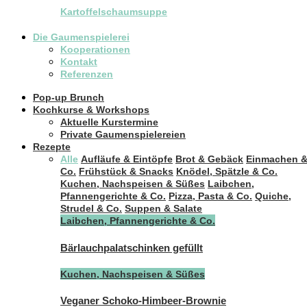
Kartoffelschaumsuppe
Die Gaumenspielerei
Kooperationen
Kontakt
Referenzen
Pop-up Brunch
Kochkurse & Workshops
Aktuelle Kurstermine
Private Gaumenspielereien
Rezepte
Alle
Aufläufe & Eintöpfe
Brot & Gebäck
Einmachen 
Co.
Frühstück & Snacks
Knödel, Spätzle & Co.
Kuchen, Nachspeisen & Süßes
Laibchen,
Pfannengerichte & Co.
Pizza, Pasta & Co.
Quiche,
Strudel & Co.
Suppen & Salate
Laibchen, Pfannengerichte & Co.
Bärlauchpalatschinken gefüllt
Kuchen, Nachspeisen & Süßes
Veganer Schoko-Himbeer-Brownie