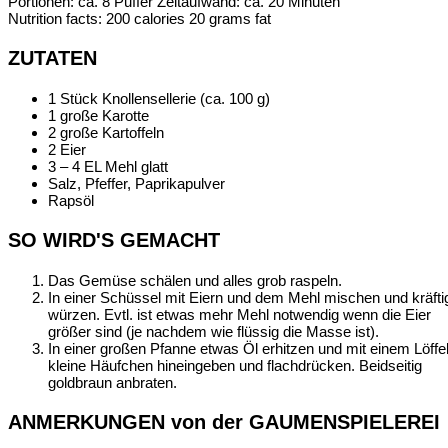
Portionen:
ca. 8 Puffer
Zeitaufwand:
ca. 20 Minuten
Nutrition facts:
200 calories
20 grams fat
ZUTATEN
1 Stück Knollensellerie (ca. 100 g)
1 große Karotte
2 große Kartoffeln
2 Eier
3 – 4 EL Mehl glatt
Salz, Pfeffer, Paprikapulver
Rapsöl
SO WIRD'S GEMACHT
Das Gemüse schälen und alles grob raspeln.
In einer Schüssel mit Eiern und dem Mehl mischen und kräfti
würzen. Evtl. ist etwas mehr Mehl notwendig wenn die Eier
größer sind (je nachdem wie flüssig die Masse ist).
In einer großen Pfanne etwas Öl erhitzen und mit einem Löffe
kleine Häufchen hineingeben und flachdrücken. Beidseitig
goldbraun anbraten.
ANMERKUNGEN von der GAUMENSPIELEREI