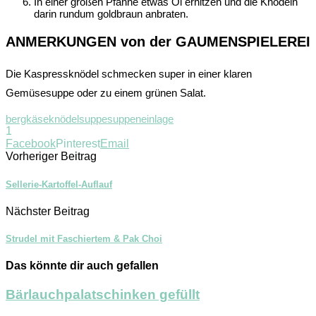
In einer großen Pfanne etwas Öl erhitzen und die Knödeln
darin rundum goldbraun anbraten.
ANMERKUNGEN von der GAUMENSPIELEREI
Die Kaspressknödel schmecken super in einer klaren
Gemüsesuppe oder zu einem grünen Salat.
bergkäse
knödel
suppe
suppeneinlage
1
Facebook
Pinterest
Email
Vorheriger Beitrag
Sellerie-Kartoffel-Auflauf
Nächster Beitrag
Strudel mit Faschiertem & Pak Choi
Das könnte dir auch gefallen
Bärlauchpalatschinken gefüllt