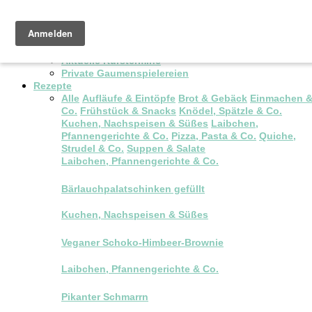
Pop-up Brunch
Kochkurse & Workshops
Aktuelle Kurstermine
Private Gaumenspielereien
Rezepte
Alle
Aufläufe & Eintöpfe
Brot & Gebäck
Einmachen 
Co.
Frühstück & Snacks
Knödel, Spätzle & Co.
Kuchen, Nachspeisen & Süßes
Laibchen,
Pfannengerichte & Co.
Pizza, Pasta & Co.
Quiche,
Strudel & Co.
Suppen & Salate
Laibchen, Pfannengerichte & Co.
Bärlauchpalatschinken gefüllt
Kuchen, Nachspeisen & Süßes
Veganer Schoko-Himbeer-Brownie
Laibchen, Pfannengerichte & Co.
Pikanter Schmarrn