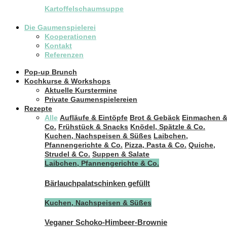
Kartoffelschaumsuppe
Die Gaumenspielerei
Kooperationen
Kontakt
Referenzen
Pop-up Brunch
Kochkurse & Workshops
Aktuelle Kurstermine
Private Gaumenspielereien
Rezepte
Alle
Aufläufe & Eintöpfe
Brot & Gebäck
Einmachen 
Co.
Frühstück & Snacks
Knödel, Spätzle & Co.
Kuchen, Nachspeisen & Süßes
Laibchen,
Pfannengerichte & Co.
Pizza, Pasta & Co.
Quiche,
Strudel & Co.
Suppen & Salate
Laibchen, Pfannengerichte & Co.
Bärlauchpalatschinken gefüllt
Kuchen, Nachspeisen & Süßes
Veganer Schoko-Himbeer-Brownie