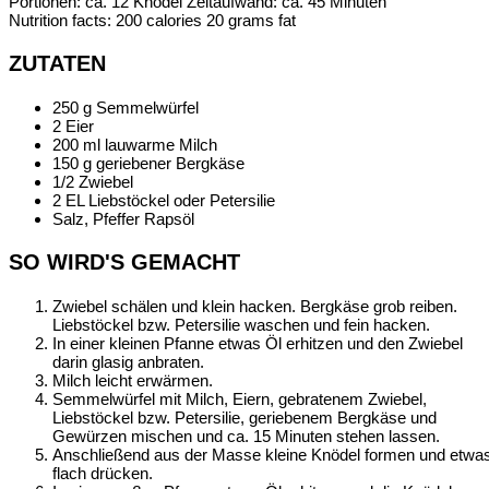
Portionen:
ca. 12 Knödel
Zeitaufwand:
ca. 45 Minuten
Nutrition facts:
200 calories
20 grams fat
ZUTATEN
250 g Semmelwürfel
2 Eier
200 ml lauwarme Milch
150 g geriebener Bergkäse
1/2 Zwiebel
2 EL Liebstöckel oder Petersilie
Salz, Pfeffer Rapsöl
SO WIRD'S GEMACHT
Zwiebel schälen und klein hacken. Bergkäse grob reiben.
Liebstöckel bzw. Petersilie waschen und fein hacken.
In einer kleinen Pfanne etwas Öl erhitzen und den Zwiebel
darin glasig anbraten.
Milch leicht erwärmen.
Semmelwürfel mit Milch, Eiern, gebratenem Zwiebel,
Liebstöckel bzw. Petersilie, geriebenem Bergkäse und
Gewürzen mischen und ca. 15 Minuten stehen lassen.
Anschließend aus der Masse kleine Knödel formen und etwa
flach drücken.