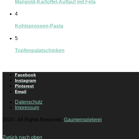
Mangold-Kartoffel-Auflauf mit Feta
4
Kohlsprossen-Pasta
5
Topfenpalatschinken
Facebook
Instagram
Pinterest
Email
Datenschutz
Impressum
2020 - All Rights Reserved.
Gaumenspielerei
Zurück nach oben