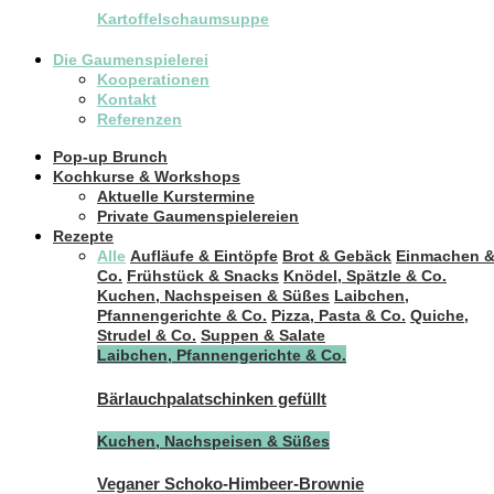
Kartoffelschaumsuppe
Die Gaumenspielerei
Kooperationen
Kontakt
Referenzen
Pop-up Brunch
Kochkurse & Workshops
Aktuelle Kurstermine
Private Gaumenspielereien
Rezepte
Alle
Aufläufe & Eintöpfe
Brot & Gebäck
Einmachen 
Co.
Frühstück & Snacks
Knödel, Spätzle & Co.
Kuchen, Nachspeisen & Süßes
Laibchen,
Pfannengerichte & Co.
Pizza, Pasta & Co.
Quiche,
Strudel & Co.
Suppen & Salate
Laibchen, Pfannengerichte & Co.
Bärlauchpalatschinken gefüllt
Kuchen, Nachspeisen & Süßes
Veganer Schoko-Himbeer-Brownie