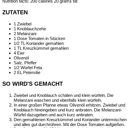
Nutrition facts:
200 calories
20 grams fat
ZUTATEN
1 Zwiebel
1 Knoblauchzehe
2 Melanzani
1 Dose Tomaten in Stücken
1/2 TL Koriander gemahlen
1 TL Kreuzkümmel gemahlen
4 Eier
Olivenöl
Salz, Pfeffer
1/2 Würfel Feta
2 EL Petersilie
SO WIRD'S GEMACHT
Zwiebel und Knoblauch schälen und klein würfeln. Die
Melanzani waschen und ebenfalls klein würfeln.
In einer großen Pfanne etwas Olivenöl erhitzen. Zwiebel und
Knoblauch hineingeben und kurz anbraten. Die Melanzani-
Würfel dazugeben und auch kurz anbraten.
Den gemahlenen Kreuzkümmel und Koriander untermischen
und alles gut durchrühren. Mit der Dose Tomaten aufgießen.