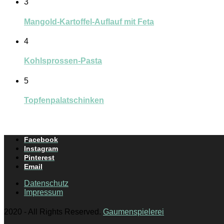
3
Mangold-Kartoffel-Auflauf mit Feta
4
Kohlsprossen-Pasta
5
Topfenpalatschinken
Facebook
Instagram
Pinterest
Email
Datenschutz
Impressum
2020 - All Rights Reserved.
Gaumenspielerei