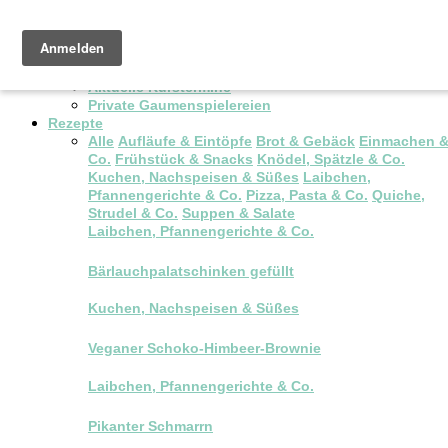
Pop-up Brunch
Kochkurse & Workshops
Aktuelle Kurstermine
Private Gaumenspielereien
Rezepte
Alle
Aufläufe & Eintöpfe
Brot & Gebäck
Einmachen 
Co.
Frühstück & Snacks
Knödel, Spätzle & Co.
Kuchen, Nachspeisen & Süßes
Laibchen,
Pfannengerichte & Co.
Pizza, Pasta & Co.
Quiche,
Strudel & Co.
Suppen & Salate
Laibchen, Pfannengerichte & Co.
Bärlauchpalatschinken gefüllt
Kuchen, Nachspeisen & Süßes
Veganer Schoko-Himbeer-Brownie
Laibchen, Pfannengerichte & Co.
Pikanter Schmarrn