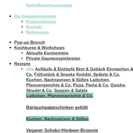
Kartoffelschaumsuppe
Die Gaumenspielerei
Kooperationen
Kontakt
Referenzen
Pop-up Brunch
Kochkurse & Workshops
Aktuelle Kurstermine
Private Gaumenspielereien
Rezepte
Alle
Aufläufe & Eintöpfe
Brot & Gebäck
Einmachen 
Co.
Frühstück & Snacks
Knödel, Spätzle & Co.
Kuchen, Nachspeisen & Süßes
Laibchen,
Pfannengerichte & Co.
Pizza, Pasta & Co.
Quiche,
Strudel & Co.
Suppen & Salate
Laibchen, Pfannengerichte & Co.
Bärlauchpalatschinken gefüllt
Kuchen, Nachspeisen & Süßes
Veganer Schoko-Himbeer-Brownie