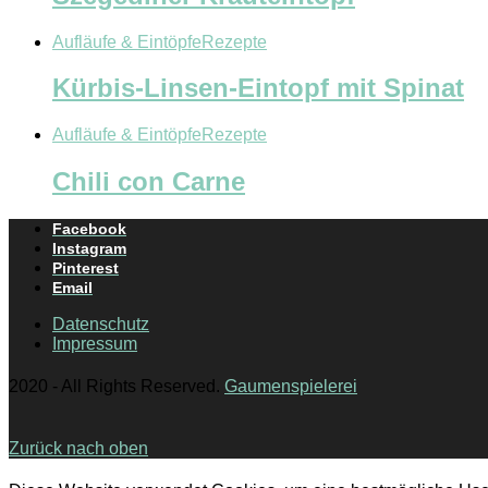
Aufläufe & Eintöpfe
Rezepte
Kürbis-Linsen-Eintopf mit Spinat
Aufläufe & Eintöpfe
Rezepte
Chili con Carne
Facebook
Instagram
Pinterest
Email
Datenschutz
Impressum
2020 - All Rights Reserved.
Gaumenspielerei
Zurück nach oben