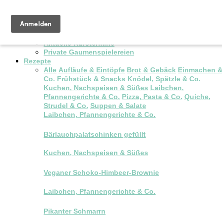
Pop-up Brunch
Kochkurse & Workshops
Aktuelle Kurstermine
Private Gaumenspielereien
Rezepte
Alle
Aufläufe & Eintöpfe
Brot & Gebäck
Einmachen 
Co.
Frühstück & Snacks
Knödel, Spätzle & Co.
Kuchen, Nachspeisen & Süßes
Laibchen,
Pfannengerichte & Co.
Pizza, Pasta & Co.
Quiche,
Strudel & Co.
Suppen & Salate
Laibchen, Pfannengerichte & Co.
Bärlauchpalatschinken gefüllt
Kuchen, Nachspeisen & Süßes
Veganer Schoko-Himbeer-Brownie
Laibchen, Pfannengerichte & Co.
Pikanter Schmarrn